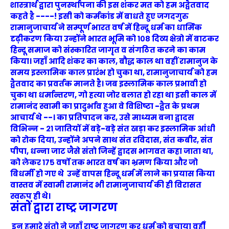
शास्त्रार्थ द्वारा पुनर्स्थापना की इस शंकर मत को हम अद्वैतवाद
कहते है ----! इसी को कर्मकांड में बाधते हुए जगदगुरु
रामानुजाचार्य ने सम्पूर्ण भारत वर्ष में हिन्दू धर्म का धार्मिक
दृढ़ीकरण किया उन्होंने भारत भूमि को १०८ दिव्य क्षेत्रो में बाटकर
हिन्दू समाज को संस्कारित जागृत व संगठित करने का काम
किया। जहाँ आदि शंकर का काल, बौद्ध काल था वहीं रामानुज के
समय इस्लामिक काल प्रारंभ हो चुका था, रामानुजाचार्य को हम
द्वैतवाद का प्रवर्तक मानते है। जब इस्लामिक काल प्रभावी हो
चुका था धर्मान्तरण, गो हत्या जोर बलात हो रहा था इसी काल में
रामानंद स्वामी का प्रादुर्भाव हुआ वे विशिष्टा -द्वैत के प्रथम
आचार्य थे --। का प्रतिपादन कर, उसे माध्यम बना द्वादस
विभिन्न - २१ जातियों में बड़े-बड़े संत खड़ा कर इस्लामिक आंधी
को रोक दिया, उन्होंने अपने साथ संत रविदास, संत कबीर, संत
पीपा, धन्ना जाट जैसे संतो जिन्हें द्वादस भागवत कहा जाता था,
को लेकर १७५ वर्षो तक भारत वर्ष का भ्रमण किया और जो
बिधर्मी हो गए थे उन्हें वापस हिन्दू धर्म में लाने का प्रयास किया
वास्तव में स्वामी रामानंद भी रामानुजाचार्य की ही विरासत
स्वरुप ही थे।
संतों द्वारा राष्ट्र जागरण
इन हमारे संतो ने जहाँ राष्ट्र जागरण कर धर्म को बचाया वहीँ