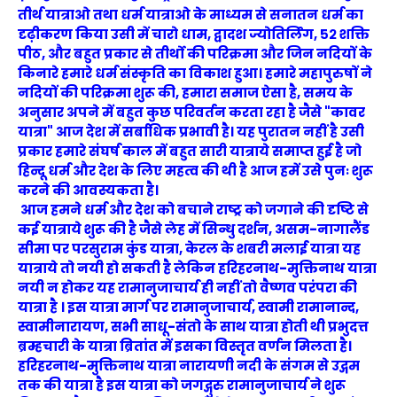
तीर्थ यात्राओ तथा धर्म यात्राओ के माध्यम से सनातन धर्म का
दृढ़ीकरण किया उसी में चारो धाम, द्वादश ज्योतिर्लिंग, ५२ शक्ति
पीठ, और बहुत प्रकार से तीर्थो की परिक्रमा और जिन नदियों के
किनारे हमारे धर्म संस्कृति का विकाश हुआ। हमारे महापुरुषों ने
नदियों की परिक्रमा शुरू की, हमारा समाज ऐसा है, समय के
अनुसार अपने में बहुत कुछ परिवर्तन करता रहा है जैसे "कावर
यात्रा" आज देश में सर्बाधिक प्रभावी है। यह पुरातन नहीं है उसी
प्रकार हमारे संघर्ष काल में बहुत सारी यात्राये समाप्त हुई है जो
हिन्दू धर्म और देश के लिए महत्व की थी है आज हमें उसे पुनः शुरू
करने की आवस्यकता है।
आज हमने धर्म और देश को बचाने राष्ट्र को जगाने की दृष्टि से
कई यात्राये शुरू की है जैसे लेह में सिन्धु दर्शन, असम-नागालैंड
सीमा पर परसुराम कुंड यात्रा, केरल के शबरी मलाई यात्रा यह
यात्राये तो नयी हो सकती है लेकिन हरिहरनाथ-मुक्तिनाथ यात्रा
नयी न होकर यह रामानुजाचार्य ही नहीं तो वैष्णव परंपरा की
यात्रा है । इस यात्रा मार्ग पर रामानुजाचार्य, स्वामी रामानान्द,
स्वामीनारायण, सभी साधू-संतो के साथ यात्रा होती थी प्रभुदत्त
ब्रम्हचारी के यात्रा ब्रितांत में इसका विस्तृत वर्णन मिलता है।
हरिहरनाथ-मुक्तिनाथ यात्रा नारायणी नदी के संगम से उद्गम
तक की यात्रा है इस यात्रा को जगद्गुरु रामानुजाचार्य ने शुरू