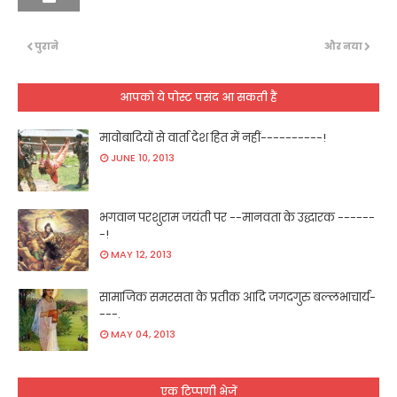
पुराने
और नया
आपको ये पोस्ट पसंद आ सकती हैं
मावोबादियों से वार्ता देश हित में नहीं----------!
JUNE 10, 2013
भगवान परशुराम जयंती पर --मानवता के उद्धारक ------
-!
MAY 12, 2013
सामाजिक समरसता के प्रतीक आदि जगदगुरु बल्लभाचार्य-
---.
MAY 04, 2013
एक टिप्पणी भेजें