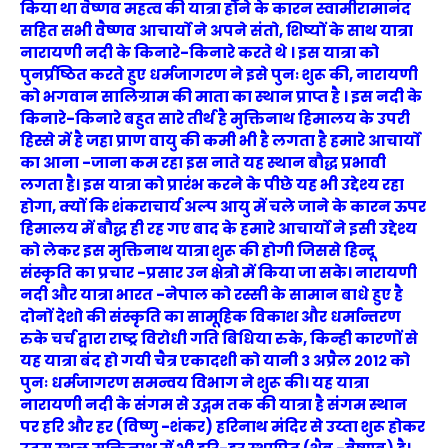
किया था वैष्णव महत्व की यात्रा होने के कारन स्वामीरामानंद
सहित सभी वैष्णव आचार्यो ने अपने संतो, शिष्यों के साथ यात्रा
नारायणी नदी के किनारे-किनारे करते थे । इस यात्रा को
पुनर्प्रष्ठित करते हुए धर्मजागरण
ने इसे
पुनः
शुरू की,
नारायणी
को भगवान सालिग्राम की माता का स्थान प्राप्त है । इस नदी के
किनारे-किनारे बहुत सारे तीर्थ है मुक्तिनाथ हिमालय के उपरी
हिस्से में है जहा प्राण वायु की कमी भी है लगता है हमारे आचार्यो
का आना -जाना कम रहा इस नाते यह स्थान बौद्ध प्रभावी
लगता है। इस यात्रा को प्रारंभ करने के पीछे यह भी उद्देश्य रहा
होगा, क्यों कि शंकराचार्य अल्प आयु में चले जाने के कारन ऊपर
हिमालय में बौद्ध ही रह गए बाद के हमारे आचार्यो ने इसी उद्देश्य
को लेकर इस मुक्तिनाथ यात्रा शुरू की होगी जिससे हिन्दू
संस्कृति का प्रचार -प्रसार उन क्षेत्रो में किया जा सके। नारायणी
नदी और यात्रा भारत -नेपाल को रस्सी के सामान बाधे हुए है
दोनों देशो की संस्कृति का सामूहिक विकाश और धर्मान्तरण
रुके चर्च द्वारा राष्ट्र विरोधी गति बिधिया रुके, किन्ही कारणों से
यह यात्रा बंद हो गयी चैत्र एकादशी को यानी ३ अप्रैल २०१२ को
पुनः धर्मजागरण समन्वय विभाग ने शुरू की। यह यात्रा
नारायणी नदी के संगम से उद्गम तक की यात्रा है संगम स्थान
पर हरि और हर (विष्णु -शंकर) हरिनाथ मंदिर से उय्ता शुरू होकर