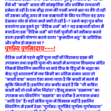
वैसे भी "काशी" भारत की सांस्कृतिक और धार्मिक राजधानी
हमेशा से रही है। एक बौद्ध राजा की पत्नी अपने क्षत पर बैठे रो रही
थीं उसका आँसू ऊपर से एक ब्रम्हचारी के सिर पर गिरा! वह ऊपर
देखकर जोर से बोला माते क्यों रो रही है-? उसने कहा पुत्र कौन
बचायेगा इस डूबते हुए "वैदिक धर्म" को ? यह ब्रम्हचारी बोला मैं
बचाऊँगा इस "वैदिक धर्म" को ऐसी चुनौती को स्वीकार करने
वाला इसकी घोषणा करने वाला "कुमारिल भट्ट" के अतिरिक्त
और कौन हो सकता था ?
पूर्णस्य पूर्णमादाय---!
वैदिक धर्म में पहले मूर्ति पूजा नहीं थीं निराकार ब्रह्म की
उपासना तथा प्रकृति पूजा थी। काशी में भगवान विश्वनाथ मंदिर
जिसमें शिवलिंग स्थापित था सारे विश्व के हिंदुओं के श्रद्धा का
केंद्र। पूरे भारतवर्ष में जब किसी का अंतिम समय आता तो
"काशी वास" करता ऐसा माना जाता है कि काशी में मरने से
मुक्ति मिलती है। इसलिए संत कबीर कहते हैं कि "जौ कबिरा
काशी मरै तो रामै कौन निहोरा"। हिन्दू समाज "ब्रह्माण्ड" का
उपासक था। शिवलिंग "ब्रह्मांड" का प्रतीक है भगवान शंकर
"आदि देव" हैं। यहाँ खंडित पूजा में विस्वास नहीं है इसलिए
शिवलिंग में हमनें देखा "पूर्णमदः पूर्णमिदं पूर्णस्य पूर्णमादाय"