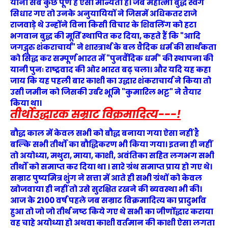
यानी सब कुछ पूर्ण है ऐसी मान्यता है। जब महात्मा बुद्ध स्वर्ग
सिधार गए तो उनके अनुयायियों ने जिसमें अधिकतर राजे
राजवाड़े थे उन्होंने विना किसी विचार के शिवलिंग को हटा
भगवान बुद्ध की मूर्ति स्थापित कर दिया, कहते हैं कि "आदि
जगद्गुरु शंकराचार्य" ने शास्त्रार्थ के बल वैदिक धर्म की सार्थकता
को सिद्ध कर सम्पूर्ण भारत में "पुनर्वैदिक धर्म" की स्थापना की
यानी पुनः राष्ट्रवाद की ओर भारत बढ़ चला। और यदि यह कहा
जाय कि यह पहली बार काशी का उद्धार शंकराचार्य ने किया तो
उसी जमीन को जिसकी उर्बर भूमि "कुमारिल भट्ट" ने तैयार
किया था।
तीर्थोउद्धारक सम्राट विक्रमादित्य---!
बौद्ध काल में केवल सभी को बौद्ध बनाया गया ऐसा नहीं है
बल्कि सभी तीर्थों का बौद्धिकरण भी किया गया। इतना ही नहीं
तो अयोध्या, मथुरा, माया, काशी, अवंतिका सहित लगभग सभी
तीर्थों को समाप्त कर दिया था । सारे ग्रंथ समाप्त प्राय हो गए थे।
सम्राट पुष्यमित्र शुंग ने सत्ता में आते ही सभी ग्रंथों को केवल
खोजवाया ही नहीं तो उसे सुरक्षित रखने की ब्यवस्था भी की।
आज के 2100 वर्ष पहले जब सम्राट विक्रमादित्य का प्रादुर्भाव
हुआ तो जो जो तीर्थ नष्ट किये गए थे सभी का जीर्णोद्धार कराया
वह चाहे अयोध्या हो अथवा काशी वर्तमान की काशी ऐसा लगता