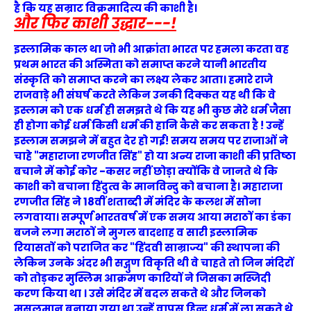
है कि यह सम्राट विक्रमादित्य की काशी है।
और फिर काशी उद्धार---!
इस्लामिक काल था जो भी आक्रांता भारत पर हमला करता वह
प्रथम भारत की अस्मिता को समाप्त करने यानी भारतीय
संस्कृति को समाप्त करने का लक्ष्य लेकर आता। हमारे राजे
राजवाड़े भी संघर्ष करते लेकिन उनकी दिक्कत यह थी कि वे
इस्लाम को एक धर्म ही समझते थे कि यह भी कुछ मेरे धर्म जैसा
ही होगा कोई धर्म किसी धर्म की हानि कैसे कर सकता है ! उन्हें
इस्लाम समझने में बहुत देर हो गई! समय समय पर राजाओं ने
चाहे "महाराजा रणजीत सिंह" हो या अन्य राजा काशी की प्रतिष्ठा
बचाने में कोई कोर -कसर नहीं छोड़ा क्योंकि वे जानते थे कि
काशी को बचाना हिंदुत्व के मानविन्दु को बचाना है। महाराजा
रणजीत सिंह ने 18वीं शताब्दी में मंदिर के कलश में सोना
लगवाया। सम्पूर्ण भारतवर्ष में एक समय आया मराठों का डंका
बजने लगा मराठों ने मुगल बादशाह व सारी इस्लामिक
रियासतों को पराजित कर "हिंदवी साम्राज्य" की स्थापना की
लेकिन उनके अंदर भी सद्गुण विकृति थी वे चाहते तो जिन मंदिरों
को तोड़कर मुस्लिम आक्रमण कारियों ने जिसका मस्जिदी
करण किया था । उसे मंदिर में बदल सकते थे और जिनको
मुसलमान बनाया गया था उन्हें वापस हिन्दू धर्म में ला सकते थे