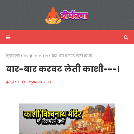
मुख्यपृष्ठ
dirghtama.in
बार-बार करवट लेती काशी---!
बार-बार करवट लेती काशी---!
सूबेदार
अक्टूबर 08, 2019