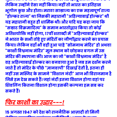
लेकिन उन्होंने ऐसा नहीं किया। नहीं तो भारत का इतिहास
भूगोल कुछ और होता। मराठा साम्राज्य का एक महत्वपूर्ण राज्य
"होल्कर राज्य" था जिसकी महारानी "अहिल्याबाई होल्कर" थी
यह महारानी बहुत ही धार्मिक थी। और यदि यह कहा जाय कि
"सम्राट विक्रमादित्य" के समान भारतोद्धार किया तो कोई
अतिशयोक्ति नहीं होगा, 17वीं शताब्दी में "अहिल्याबाई होल्कर"
ने भारत के सभी तोड़े हुए मंदिरों का जीर्णोद्धार करने का प्रयास
किया। लेकिन वहाँ भी वही हुआ चाहे "सोमनाथ मंदिर" हो अथवा
"काशी विश्वनाथ मंदिर" मूल स्थान को छोड़कर बगल में उस
मंदिर की स्थापना की। आज का जो "काशी विश्वनाथ मंदिर" है
वह अहिल्याबाई होल्कर का बनवाया हुआ है जब हम दर्शन करने
जाते हैं तो मंदिर के पीछे "ज्ञानवापी" दिखाई देती है, इतना ही
नहीं उस मस्जिद के सामने "विशाल नंदी" आज भी विराजमान है
जिसे हम देख सकते हैं। जहां नंदी इतना विशाल होगा वहां पर
शिवलिंग कितना विशाल होगा इसकी कल्पना हम सब कर
सकते हैं।
फिर का
शी का उद्धार---!
15 अगस्त 1947 को देश को राजनैतिक आज़ादी तो मिली