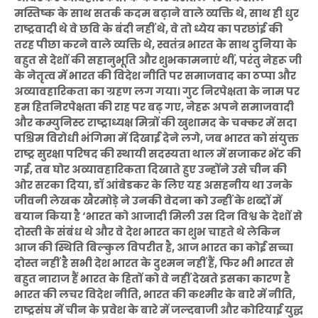
मस्तिष्क के साथ सतर्क कदम बढ़ाने वाले व्यक्ति थे, साथ ही धुर
राष्ट्रवादी थे वे छवि के बंदी नहीं थे, वे तो ध्येय का परछांई की
तरह पीछा करने वाले व्यक्ति थे, स्वतंत्र भारत के साथ दुनिया के
बहुत से देशों की सहानुभूति और शुभकामनाएं थीं, परंतु नेहरू जी
के नेतृत्व में भारत की विदेश नीति पर समाजवाद का ठप्पा और
अव्यावहारिकता का ग्रहण लग गया। गुट निरपेक्षता के नाम पर
हम हितनिरपेक्षता की राह पर बढ़ गए, नेहरू अपने समाजवादी
और कम्युनिस्ट राष्ट्राध्यक्ष मित्रों की खुशामद के चक्कर में सदा
पश्चिम विरोधी भंगिमा में दिखाई देने लगे, जब भारत को संयुक्त
राष्ट्र सुरक्षा परिषद की स्थायी सदस्यता थाल में सजाकर भेंट की
गई, तब घोर अव्यावहारिकता दिखाते हुए उन्होंने उसे चीन की
ओर सरका दिया, डॉ आंबेडकर के लिए यह असहनीय था उनके
जीवनी लेखक खैरमोड़े ने उनकी वेदना को उन्हीं के शब्दों में
बयान किया है ‘भारत को आजादी मिली उस दिन विश्व के देशों से
दोस्ती के संबंध थे और वे देश भारत का शुभ चाहते थे लेकिन
आज की स्थिति बिल्कुल विपरीत है, आज भारत का कोई सच्चा
दोस्त नहीं है सभी देश भारत के दुश्मन नहीं हैं, फिर भी भारत से
बहुत नाराज हैं भारत के हितों को वे नहीं देखते इसका कारण है
भारत की लचर विदेश नीति, भारत की कश्मीर के बारे में नीति,
राष्ट्रसंघ में चीन के प्रवेश के बारे में जल्दबाजी और कोरियाई युद्घ