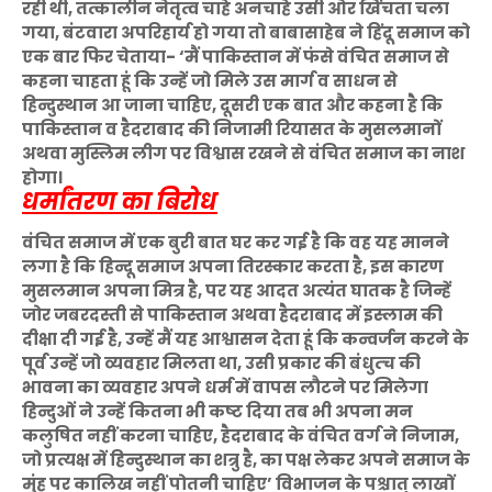
रही थी, तत्कालीन नेतृत्व चाहे अनचाहे उसी ओर खिंचता चला
गया, बंटवारा अपरिहार्य हो गया तो बाबासाहेब ने हिंदू समाज को
एक बार फिर चेताया- ‘मैं पाकिस्तान में फंसे वंचित समाज से
कहना चाहता हूं कि उन्हें जो मिले उस मार्ग व साधन से
हिन्दुस्थान आ जाना चाहिए, दूसरी एक बात और कहना है कि
पाकिस्तान व हैदराबाद की निजामी रियासत के मुसलमानों
अथवा मुस्लिम लीग पर विश्वास रखने से वंचित समाज का नाश
होगा।
धर्मांतरण का बिरोध
वंचित समाज में एक बुरी बात घर कर गई है कि वह यह मानने
लगा है कि हिन्दू समाज अपना तिरस्कार करता है, इस कारण
मुसलमान अपना मित्र है, पर यह आदत अत्यंत घातक है जिन्हें
जोर जबरदस्ती से पाकिस्तान अथवा हैदराबाद में इस्लाम की
दीक्षा दी गई है, उन्हें मैं यह आश्वासन देता हूं कि कन्वर्जन करने के
पूर्व उन्हें जो व्यवहार मिलता था, उसी प्रकार की बंधुत्च की
भावना का व्यवहार अपने धर्म में वापस लौटने पर मिलेगा
हिन्दुओं ने उन्हें कितना भी कष्ट दिया तब भी अपना मन
कलुषित नहीं करना चाहिए, हैदराबाद के वंचित वर्ग ने निजाम,
जो प्रत्यक्ष में हिन्दुस्थान का शत्रु है, का पक्ष लेकर अपने समाज के
मुंह पर कालिख नहीं पोतनी चाहिए’ विभाजन के पश्चात् लाखों