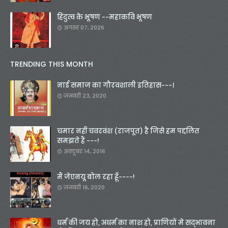
हिंदुत्व के भूषण --महाकवि भूषण
अगस्त 07, 2026
TRENDING THIS MONTH
नाई समाज का गौरवशाली इतिहास---।
जनवरी 23, 2020
चमार नहीं चवरवंश (राजपूत) है जिसे हम पद्दलित
समझते हैं ---!
अक्टूबर 14, 2016
मैं जेएनयू बोल रहा हूँ----!
जनवरी 16, 2020
धर्म की जय हो, अधर्म का नाश हो, प्राणियों मे सद्भावना