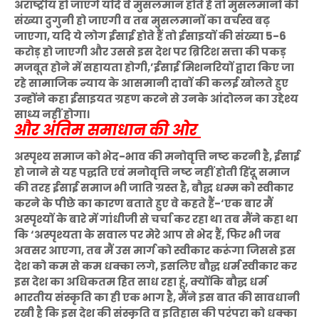
अराष्ट्रीय हो जाएंगे यदि वे मुसलमान होते हैं तो मुसलमानों की
संख्या दुगुनी हो जाएगी व तब मुसलमानों का वर्चस्व बढ़
जाएगा, यदि ये लोग ईसाई होते हैं तो ईसाइयों की संख्या 5-6
करोड़ हो जाएगी और उससे इस देश पर ब्रिटिश सत्ता की पकड़
मजबूत होने में सहायता होगी,’ईसाई मिशनरियों द्वारा किए जा
रहे सामाजिक न्याय के आसमानी दावों की कलई खोलते हुए
उन्होंने कहा ईसाइयत ग्रहण करने से उनके आंदोलन का उद्देश्य
साध्य नहीं होगा।
और अंतिम समाधान की ओर
अस्पृश्य समाज को भेद-भाव की मनोवृत्ति नष्ट करनी है, ईसाई
हो जाने से यह पद्घति एवं मनोवृत्ति नष्ट नहीं होती हिंदू समाज
की तरह ईसाई समाज भी जाति ग्रस्त है, बौद्घ धम्म को स्वीकार
करने के पीछे का कारण बताते हुए वे कहते हैं-‘एक बार मैं
अस्पृश्यों के बारे में गांधीजी से चर्चा कर रहा था तब मैंने कहा था
कि ‘अस्पृश्यता के सवाल पर मेरे आप से भेद हैं, फिर भी जब
अवसर आएगा, तब मैं उस मार्ग को स्वीकार करूंगा जिससे इस
देश को कम से कम धक्का लगे, इसलिए बौद्घ धर्म स्वीकार कर
इस देश का अधिकतम हित साध रहा हूं, क्योंकि बौद्घ धर्म
भारतीय संस्कृति का ही एक भाग है, मैंने इस बात की सावधानी
रखी है कि इस देश की संस्कृति व इतिहास की परंपरा को धक्का