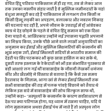
वंचित हिंदू परिवार पाकिस्तान में ही रह गए, तब से लेकर आज
तक उनका नस्लीय संहार जारी है वे मुस्लिम जमीनदारों के यहां
बंधुआ मजदूरी कर रहे हैं पाकिस्तान में लगभग रोज किसी न
किसी हिन्दू लड़की का अपहरण, बलात्कार और जबरन निकाह
की घटनाएं घट रही हैं, अपने जीवन के उत्तरार्द्ध में डॉ़ आंबेडकर
व्यग्र थे देह छोड़ने के पहले वे वंचित हिंदू समाज को एक दिशा
देना चाहते थे, आखिरकार उन्होंने नई उपासना पद्घति अपनाने
का निश्चय किया, उनके पीछे आने वाले लाखों अनुयायियों का
अनुमान कर ईसाई और मुस्लिम मिशनरियों की कन्वर्जन की
भूख भड़क उठी, ईसाई मिशनरी सदियों से भारतीय समाज की
देहरी पर सिर पटककर भी कुछ खास हासिल न कर सके थे,
दूसरी तरफ इस्लाम के ठेकेदारों को भी इस संभावित पुरस्कार से
बड़ी आशाएं लग गई थीं बाबासाहेब के जीवनी लेखकों धनंजय
कीर और खैरमोड़े ने विस्तार से बताया है कि कैसे उस समय
हैदराबाद के निज़ाम, आगा खां से लेकर ईसाई मिशनरी तक
सभी बाबासाहेब की राह में पलक पांवड़े बिछाने को तैयार थे
लेकिन इस बारे में बाबासाहेब की सोच बिल्कुल साफ थी,
उन्होंने कहा- ‘अस्पृश्यों के कन्वर्जन के कारण सर्वसाधारण से
देश पर क्या परिणाम होगा, यह ध्यान में रखना चाहिए, यदि ये
लोग मुसलमान अथवा ईसाई पंथ में जाते हैं तो अस्पृश्य लोग