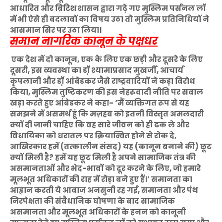
आधारित और ब्रिटिश शासन द्वारा गढ़े गए मुस्लिम पर्सनल लॉ
में भी ऐसे ही बदलावों का विषय उठा तो मुस्लिम प्रतिनिधियों ने
आसमान सिर पर उठा लिया।
समान नागरिक कानून के पक्षधर
एक देश में दो कानून, एक के लिए एक छड़ी और दूसरे के लिए
दूसरी, इस व्यवस्था का डॉ़ श्यामाप्रसाद मुखर्जी, आचार्य
कृपलानी और डॉ़ आंबेडकर जैसे राष्ट्रवादियों ने कड़ा विरोध
किया, मुस्लिम तुष्टिकरण की इस नेहरूवादी नीति पर सवाल
खड़ा करते हुए आंबेडकर ने कहा- ‘मैं व्यक्तिगत रूप से यह
समझने में असमर्थ हूं कि मज़हब को इतनी विस्तृत अमलदारी
क्यों दी जानी चाहिए कि वह सारे जीवन को ही ढक ले और
विधायिका को धरातल पर क्रियान्वित होने से रोक दे,
आखिरकार हमें (तत्कालीन संसद) यह (कानून बनाने की) छूट
क्यों मिली है? हमें यह छूट मिली है अपने सामाजिक तंत्र की
असमानताओं और भेद-भावों को दूर करने के लिए, जो हमारे
मूलभूत अधिकारों की राह में रोड़ा बने हुए हैं।’ समानता का
आह्वान करती ये आवाज अनसुनी रह गई, समानता और पंथ
निरपेक्षता की संवैधानिक घोषणा के बाद सामाजिक
असमानता और मूलभूत अधिकारों के हनन को कानूनी