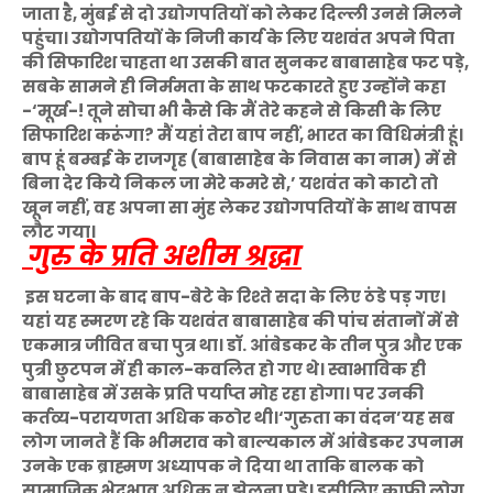
जाता है, मुंबई से दो उद्योगपतियों को लेकर दिल्ली उनसे मिलने
पहुंचा। उद्योगपतियों के निजी कार्य के लिए यशवंत अपने पिता
की सिफारिश चाहता था उसकी बात सुनकर बाबासाहेब फट पड़े,
सबके सामने ही निर्ममता के साथ फटकारते हुए उन्होंने कहा
-‘मूर्ख-! तूने सोचा भी कैसे कि मैं तेरे कहने से किसी के लिए
सिफारिश करूंगा? मैं यहां तेरा बाप नहीं, भारत का विधिमंत्री हूं।
बाप हूं बम्बई के राजगृह (बाबासाहेब के निवास का नाम) में से
बिना देर किये निकल जा मेरे कमरे से,’ यशवंत को काटो तो
खून नहीं, वह अपना सा मुंह लेकर उद्योगपतियों के साथ वापस
लौट गया।
गुरु के प्रति अशीम श्रद्धा
इस घटना के बाद बाप-बेटे के रिश्ते सदा के लिए ठंडे पड़ गए।
यहां यह स्मरण रहे कि यशवंत बाबासाहेब की पांच संतानों में से
एकमात्र जीवित बचा पुत्र था। डॉ. आंबेडकर के तीन पुत्र और एक
पुत्री छुटपन में ही काल-कवलित हो गए थे। स्वाभाविक ही
बाबासाहेब में उसके प्रति पर्याप्त मोह रहा होगा। पर उनकी
कर्तव्य-परायणता अधिक कठोर थी।‘गुरुता का वंदन’यह सब
लोग जानते हैं कि भीमराव को बाल्यकाल में आंबेडकर उपनाम
उनके एक ब्राह्मण अध्यापक ने दिया था ताकि बालक को
सामाजिक भेदभाव अधिक न झेलना पड़े। इसीलिए काफी लोग