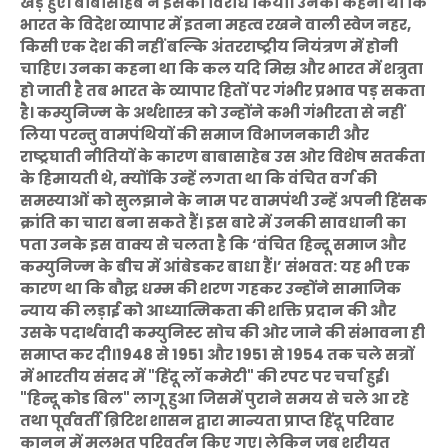
खड़े हुए। बाबासाहेब ने इसका विरोध किया। उनका कहना था कि
भारत के विदेश व्यापार में इतना महत्व रखने वाली स्वेज नहर,
किसी एक देश की नहीं बल्कि अंतरराष्ट्रीय नियंत्रण में होनी
चाहिए। उनका कहना था कि कल यदि मिस्र और भारत में शत्रुता
हो जाती है तब भारत के व्यापार हितों पर गंभीर प्रभाव पड़ सकता
है। कम्युनिज्म के अर्थशास्त्र को उन्होंने कभी गंभीरता से नहीं
लिया परन्तु वामपंथियों की समाज विभाजनकारी और
राष्ट्रघाती नीतियों के कारण बाबासाहेब उस ओर विशेष सतर्कता
के हिमायती थे, क्योंकि उन्हें लगता था कि वंचित वर्ग की
समस्याओं को सुलझाने के नाम पर वामपंथी उन्हें अपनी हिंसक
क्रांति का चारा बना सकते हैं। इस बारे में उनकी सावधानी का
पता उनके इस वाक्य से चलता है कि ‘वंचित हिन्दू समाज और
कम्युनिज्म के बीच में आंबेडकर बाधा हैं।’ संभवत: यह भी एक
कारण था कि बौद्घ धम्म की शरण गहकर उन्होंने सामाजिक
न्याय की लड़ाई को आध्यात्मिकता की शक्ति प्रदान की और
उसके पदार्थवादी कम्युनिस्ट सोच की ओर जाने की संभावना ही
समाप्त कर दी।1948 से 1951 और 1951 से 1954 तक चले सत्रों
में भारतीय संसद में "हिंदू लॉ कमेटी" की रपट पर चर्चा हुई।
"हिन्दू कोड बिल" लागू हुआ जिसमें पुराने समय से चले आ रहे
तथा पूर्ववर्ती ब्रिटिश शासन द्वारा मान्यता प्राप्त हिंदू परिवार
कानून में मूलभूत परिवर्तन किए गए। लेकिन जब शरीयत