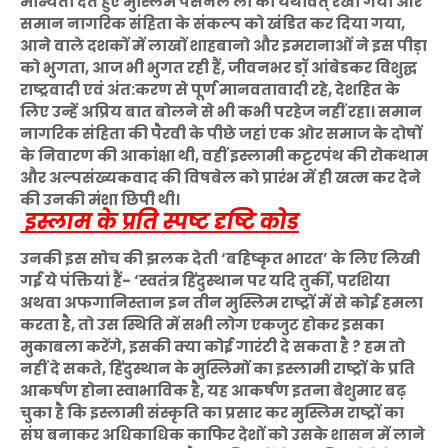
मान्यता देते हुए मुस्लिम पर्सनल लॉ को यथावत् रखा गया और
समान नागरिक संहिता के संकल्प को खंडित कर दिया गया,
आने वाले दशकों में लाखों शाहबानो और इमरानाओं ने इस पीड़ा
को भुगता, आज भी भुगत रही हैं, जीवनभर डॉ़ आंबेडकर विशुद्घ
राष्ट्रवादी एवं अंत:करण से पूर्ण मानवतावादी रहे, देशहित के
लिए उन्हें अप्रिय बात बोलने से भी कभी परहेज नहीं रहा। समान
नागरिक संहिता की पैरवी के पीछे जहां एक ओर समाज के दोषों
के निवारण की आकांक्षा थी, वहीं इस्लामी कट्टरपंथ की रोकथाम
और अल्पसंख्यकवाद की विषबेल को प्रारंभ में ही खत्म कर देने
की उनकी मंशा छिपी थी।
इस्लाम के प्रति स्पष्ट दृष्टि कोड
उनकी इस सोच की झलक देती ‘बहिष्कृत भारत’ के लिए लिखी
गई ये पंक्तियां हैं- ‘स्वतंत्र हिंदुस्थान पर यदि तुर्की, परशिया
अथवा अफगानिस्तान इन तीन मुस्लिम राष्ट्रों में से कोई हमला
करता है, तो उस स्थिति में सभी लोग एकजुट होकर इसका
मुकाबला करेंगे, इसकी क्या कोई गारंटी दे सकता है ? हम तो
नहीं दे सकते, हिंदुस्थान के मुस्लिमों का इस्लामी राष्ट्रों के प्रति
आकर्षण होना स्वाभाविक है, यह आकर्षण इतना बेशुमार बढ़
चुका है कि इस्लामी संस्कृति का प्रसार कर मुस्लिम राष्ट्रों का
संघ बनाकर अधिकाधिक काफिर देशों को उसके शासन में लाने