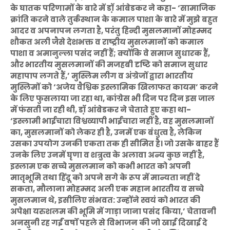
के घातक परिणामों के बारे में डॉ़ आंबेडकर ने कहा- ‘सामाजिक
क्रांति करने वाले तुर्कस्थान के कमाल पाशा के बारे में मुझे बहुत
आदर व अपनापन लगता है, परंतु हिन्दी मुसलमानों मोहम्मद
शौकत अली जैसे देशभक्त व राष्ट्रीय मुसलमानों को कमाल
पाशा व अमानुल्ला पसंद नहीं हैं; क्योंकि वे समाज सुधारक हैं,
और भारतीय मुसलमानों की मजहबी दृष्टि को समाज सुधार
महापाप लगते हैं,’ मुस्लिम लीग व अंग्रेजों द्वारा भारतीय
मुस्लिमों को ‘अजेय वैश्विक इस्लामिक खिलाफत कायम’ करने
के लिए फुसलाया जा रहा था, कांग्रेस भी दिन पर दिन इस जाल
में फंसती जा रही थी, डॉ़ आंबेडकर ने चेताते हुए कहा था-
‘इस्लामी भाईचारा विश्वव्यापी भाईचारा नहीं है, वह मुसलमानों
का, मुसलमानों को लेकर ही है, उनमें एक बंधुत्व है, लेकिन
उसका उपयोग उनकी एकता तक ही सीमित है। जो उसके बाहर हैं
उनके लिए उनमें घृणा व शत्रुत्व के अलावा अन्य कुछ नहीं है,
इस्लाम एक सच्चे मुसलमान को कभी भारत को अपनी
मातृभूमि तथा हिंदू को अपने सगे के रूप में मान्यता नहीं दे
सकता, मौलाना मोहम्मद अली एक महान भारतीय व सच्चे
मुसलमान थे, इसीलिए संभवत: उन्होंने स्वयं को भारत की
अपेक्षा यरुशलम की भूमि में गाड़ा जाना पसंद किया,’ चेतावनी
अनसुनी रह गईं वर्षो पहले से विभाजन की जो खाई दिखाई दे