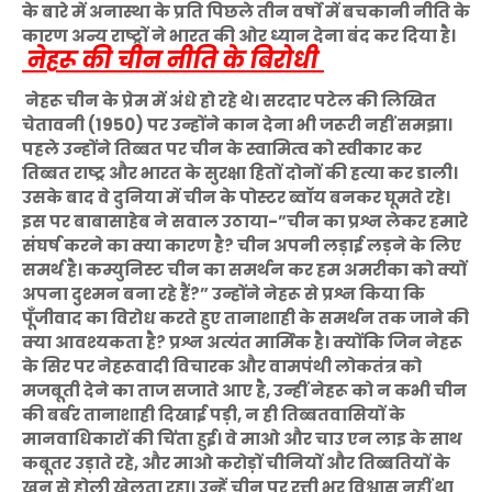
के बारे में अनास्था के प्रति पिछले तीन वर्षो में बचकानी नीति के
कारण अन्य राष्ट्रों ने भारत की ओर ध्यान देना बंद कर दिया है।
नेहरू की चीन नीति के बिरोधी
नेहरू चीन के प्रेम में अंधे हो रहे थे। सरदार पटेल की लिखित
चेतावनी (1950) पर उन्होंने कान देना भी जरूरी नहीं समझा।
पहले उन्होंने तिब्बत पर चीन के स्वामित्व को स्वीकार कर
तिब्बत राष्ट्र और भारत के सुरक्षा हितों दोनों की हत्या कर डाली।
उसके बाद वे दुनिया में चीन के पोस्टर ब्वॉय बनकर घूमते रहे।
इस पर बाबासाहेब ने सवाल उठाया-”चीन का प्रश्न लेकर हमारे
संघर्ष करने का क्या कारण है? चीन अपनी लड़ाई लड़ने के लिए
समर्थ है। कम्युनिस्ट चीन का समर्थन कर हम अमरीका को क्यों
अपना दुश्मन बना रहे हैं?” उन्होंने नेहरू से प्रश्न किया कि
पूँजीवाद का विरोध करते हुए तानाशाही के समर्थन तक जाने की
क्या आवश्यकता है? प्रश्न अत्यंत मार्मिक है। क्योंकि जिन नेहरू
के सिर पर नेहरूवादी विचारक और वामपंथी लोकतंत्र को
मजबूती देने का ताज सजाते आए है, उन्हीं नेहरू को न कभी चीन
की बर्बर तानाशाही दिखाई पड़ी, न ही तिब्बतवासियों के
मानवाधिकारों की चिंता हुई। वे माओ और चाउ एन लाइ के साथ
कबूतर उड़ाते रहे, और माओ करोड़ों चीनियों और तिब्बतियों के
खून से होली खेलता रहा। उन्हें चीन पर रत्ती भर विश्वास नहीं था