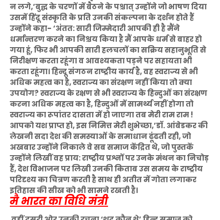
न लगे,’बुद्घ के चरणों में बैठने के पश्चात् उन्होंने जो भाषण दिया
उसमें हिंदू संस्कृति के प्रति उनकी संकल्पना के दर्शन होते हैं
उन्होंने कहा- ‘अंतत: सारी जिम्मेदारी आपकी ही है मैंने
धर्मान्तरण करने का निश्चय किया है मैं आपके धर्म से बाहर हो
गया हूं, फिर भी आपकी सारी हलचलों का सक्रिय सहानुभूति से
निरीक्षण करता रहूंगा व आवश्यकता पड़ने पर सहायता भी
करता रहूंगा। हिन्दू संगठन राष्ट्रीय कार्य है, वह स्वराज्य से भी
अधिक महत्व का है, स्वराज्य का संरक्षण नहीं किया तो क्या
उपयोग? स्वराज्य के रक्षण से भी स्वराज्य के हिन्दुओं का संरक्षण
करना अधिक महत्व का है, हिन्दुओं में सामर्थ्य नहीं होगा तो
स्वराज्य का रूपांतर दासता में हो जाएगा तब मेरी राम राम !
आपको यश प्राप्त हो, इस निमित्त मेरी शुभेच्छा,’डॉ. आंबेडकर की
लेखनी सदा देश की समस्याओं के समाधान ढूंढती रही, जो
अखबार उन्होंने निकाले वे सब समाज केंद्रित थे, जो पुस्तकें
उन्होंने लिखीं वह प्राय: राष्ट्रीय प्रश्नों पर उनके मंथन का निचोड़
हैं, देश विभाजन पर लिखी उनकी किताब उस समय के राष्ट्रीय
परिदृश्य का चित्रण करती है साथ ही अतीत में गोता लगाकर
इतिहास की सीख को भी सामने रखती है।
मै भारत का विधि मंत्री
वहीं दूसरी ओर उनकी रचना ‘शूद्र कौन थे’ हिन्दू समाज को