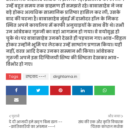
उन्हें बहुत समय तक ब्राह्मण ही समझते रहे। बाबासाहेब ने जब
बड़े होकर अत्यधिक सामाजिक प्रतिष्ठा हासिल कर ली, उसके
बाद की घटना है। बाबासाहेब मुंबई में दामोदर हॉल के निकट
स्थित अपने कार्यालय में काफी अनुयाइयों के साथ बैठे थे। तभी
उन आंबेडकर गुरूजी का वहां आगमन हो गया। वे वयोवृद्घ हो
चुके थे। पर बाबासाहेब उनको देखते ही पहचान गए। भाव-विह्वल
होकर उन्होंने भूमि पर लेटकर उन्हें साष्टांग प्रणाम किया। यही
नहीं, वस्त्र आदि देकर उनका सम्मान भी किया। आंबेडकर
गुरूजी अपने इस दिग्विजयी शिष्य की शिष्टता देखकर भाव-
विभोर हो गए।
Tags
राष्ट्रवाद ---!
dirghtama.in
पुराने
और नया
दे दी आजादी हमे खड्ग बिना ढाल --
संघ की एक और कृति विचारक
-क्रांतिकारियों का अपमान ---!
चिंतक बलराज मधोक