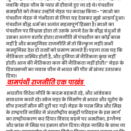
जबकि नेहरू चीन के प्यार में दीवाने हुए जा रहे थे। पंचशील
समझौते को लेकर उन्होंने नेहरू पर कटाक्ष किया- ”माओ का
पंचशील नेहरू ने गंभीरता से लिया यह देखकर मुझे आश्चर्य हुआ।
पंचशील बौद्घ धर्म का अत्यंत महत्वपूर्ण हिस्सा है। माओ का
पंचशील पर विश्वास होता तो उसके अपने देश के बौद्घ बंधुओं से
उसका अलग बर्ताव होता। राजनीति में पंचशील का कोई काम
नहीं है और कम्युनिस्ट राजनीति में तो बिल्कुल नहीं। सभी
कम्युनिस्ट देश दो तत्वों को प्रमाण मानते हैं। पहला तत्व यह कि
नैतिकता अस्थिर होती है, और दुनिया में नैतिकता कुछ नहीं
होती। आज की नैतिकता कल की नैतिकता नहीं होती।” नेहरू के
दिवास्वप्नों का जवाब चीन ने भारत की पीठ में खंजर उतारकर
दिया।
वामपंथी राजनीति एक पाखंड
भारतीय विदेश नीति के कदम बहकते रहे, और आंबेडकर
सावधान करते रहे। स्वेज नहर के निर्माण से भारत और यूरोप के
बीच हजारों मील की दूरी घट गई। नेहरू के परम मित्र और मिस्र
के राष्ट्रपति नासिर ने अंतर्राष्ट्रीय समुद्री परिवहन के इस मार्ग
का राष्ट्रीयकरण कर दिया। विवाद बढ़ने पर अमरीका, इंग्लैण्ड
और फ्रांस ने मिस्र पर हमला बोल दिया। नेहरू नासिर के साथ जा