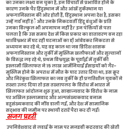
का उनका लक्ष्य बन चुका है, इन विचारों से प्रभावित होने के
कारण उनके पैर हिंदुस्थान में और आंखें तुर्कस्थान या
अफगानिस्तान की ओर होती हैं, हिंदुस्थान अपना देश है, इसका
उन्हें गर्व नहीं हंै और उनके निकटवर्ती हिंदू बंधुओं के प्रति
उनका बिल्कुल भी अपनापन नहीं है।’ इन पंक्तियों से पता
चलता है कि उस समय देश में किस प्रकार का वातावरण बन रहा
था।विश्वभर में घट रही घटनाओं का डॉ़ आंबेडकर निकटता से
अध्ययन कर रहे थे, यह वह काल था जब ब्रिटिश शासक
अफगानिस्तान और तुर्की में मुस्लिम खलीफाओं और सुल्तानों
के विरुद्ध लड़ रहे थे, प्रथम विश्वयुद्घ के पूर्वार्द्ध में तुर्की की
इस्लामी खिलाफत ने 15 लाख आर्मेनियाई ईसाइयों को गैर-
मुस्लिम होने के अपराध में मौत के घाट उतार दिया था, इस क्रूर
और निरंकुश खिलाफत का जब तुर्की के ही प्रगतिशील युवकों ने
तख्ता उलट दिया तो इस तख्तापलट के विरोध में भारत में
खिलाफत आंदोलन शुरू हुआ, साम्राज्यवाद के विरोध के नाम
पर अखिल इस्लामवाद और अल्पसंख्यकवाद बनाम
बहुसंख्यकवाद की नींव डाली गई, और देश में सामाजिक
सद्भाव की जमीन पर स्थायी दरारें पैदा कर दी गईं।
सजग प्रहरी
उपनिवेशवाद से लड़ाई के नाम पर मजहबी कट्टरवाद की खेती