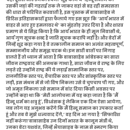
उसकी जड़ां की गहराई तक ले जाकर वहां से बह रही समरसता
की धारा से परिचित करवाती है, इस पुस्तक में बाबासाहेब ने
ब्रिटिश इतिहासकारों द्वारा फैलाये गए इस झूठ कि ‘आर्य भारत में
बाहर से आए हुए हमलावर थे’ का मुंहतोड़ उत्तर दिया है और शास्त्र
प्रमाण से ये सिद्घ किया है कि आर्य भारत के ही मूल निवासी थे,
आर्य गुण सूचक शब्द है जाति सूचक कदापि नहीं है। और वेदों में
जिन्हें शूद्र कहा गया है वे तत्कालीन समाज का अत्यंत महत्वपूर्ण,
सम्माननीय और समृद्घ घटक थे। इन सारी बातों पर निगाह
डालते हैं तो ध्यान में आता है कि बाबासाहेब आंबेडकर का सारा
जीवन राष्ट्रवाद की अनथक गाथा है, सारा जीवन वे राष्ट्र के लिए
लड़ते रहे उन्होंने राष्ट्र की ये लड़ाई सामाजिक स्तर पर,
राजनीतिक स्तर पर, वैचारिक स्तर पर और सांस्कृतिक स्तर पर
लड़ी, इस मंथन में से जो विष निकला उसे वे चुपचाप पी गए, और
जो अमृत निकला उसे समाज में बांट दिया किसी अवसर पर
उन्होंने कहा था कि ‘मेरी आलोचना में यह कहा जाता है कि 'मैं
हिन्दू धर्म का शत्रु हूं', विध्वंसक हूं लेकिन एक दिन ऐसा आयेगा,
जब लोग यह अनुभव करेंगे कि मैं हिन्दू समाज का उपकार
कर्ता
हूं और तब वे मुझे धन्यवाद देंगे,’ वह दिन आ गया है ‘सिफारिश
नहीं करूंगा’बाबासाहेब उन दिनों भारत के कानून मंत्री थे,
उनका बेटा यशवंत, जिन्हें भैयासाहब के नाम से स्मरण किया