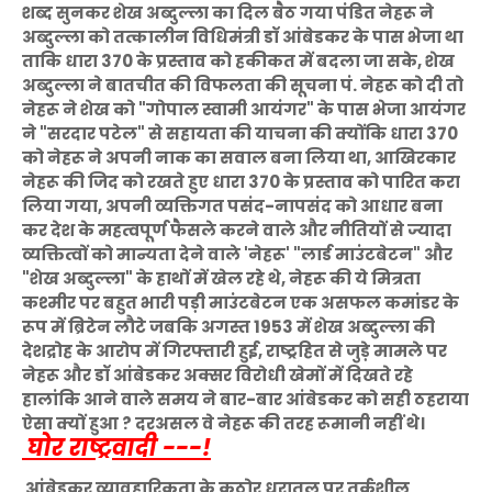
शब्द सुनकर शेख अब्दुल्ला का दिल बैठ गया पंडित नेहरू ने
अब्दुल्ला को तत्कालीन विधिमंत्री डॉ आंबेडकर के पास भेजा था
ताकि धारा 370 के प्रस्ताव को हकीकत में बदला जा सके, शेख
अब्दुल्ला ने बातचीत की विफलता की सूचना पं. नेहरू को दी तो
नेहरू ने शेख को "गोपाल स्वामी आयंगर" के पास भेजा आयंगर
ने "सरदार पटेल" से सहायता की याचना की क्योंकि धारा 370
को नेहरू ने अपनी नाक का सवाल बना लिया था, आखिरकार
नेहरू की जिद को रखते हुए धारा 370 के प्रस्ताव को पारित करा
लिया गया, अपनी व्यक्तिगत पसंद-नापसंद को आधार बना
कर देश के महत्वपूर्ण फैसले करने वाले और नीतियों से ज्यादा
व्यक्तित्वों को मान्यता देने वाले 'नेहरू' "लार्ड माउंटबेटन" और
"शेख अब्दुल्ला" के हाथों में खेल रहे थे, नेहरू की ये मित्रता
कश्मीर पर बहुत भारी पड़ी माउंटबेटन एक असफल कमांडर के
रूप में ब्रिटेन लौटे जबकि अगस्त 1953 में शेख अब्दुल्ला की
देशद्रोह के आरोप में गिरफ्तारी हुई, राष्ट्रहित से जुड़े मामले पर
नेहरू और डॉ आंबेडकर अक्सर विरोधी खेमों में दिखते रहे
हालांकि आने वाले समय ने बार-बार आंबेडकर को सही ठहराया
ऐसा क्यों हुआ ? दरअसल वे नेहरू की तरह रूमानी नहीं थे।
घोर राष्ट्रवादी ---!
आंबेडकर व्यावहारिकता के कठोर धरातल पर तर्कशील