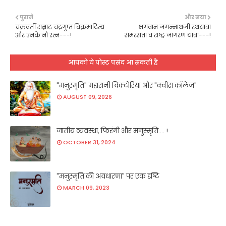
पुराने
और नया
चक्रवर्ती सम्राट चंद्रगुप्त विक्रमादित्य
भगवान जगन्नाथजी रथयात्रा
और उनके नौ रत्न---!
समरसता व राष्ट्र जागरण यात्रा---!
आपको ये पोस्ट पसंद आ सकती हैं
"मनुस्मृति" महारानी विक्टोरिया और "क्वींस कॉलेज"
AUGUST 09, 2026
जातीय व्यवस्था, फिरंगी और मनुस्मृति.... !
OCTOBER 31, 2024
"मनुस्मृति की अवधारणा" पर एक दृष्टि
MARCH 09, 2023