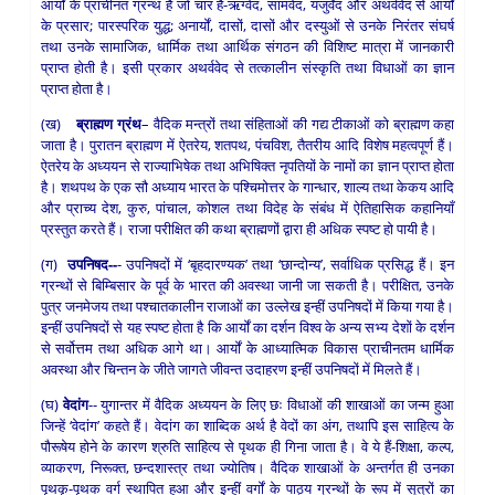
आर्यों के प्राचीनत ग्रन्थ हैं जो चार हैं-ऋग्वेद, सामवेद, यजुर्वेद और अथर्ववेद से आर्यों
के प्रसार; पारस्परिक युद्ध; अनार्यों, दासों, दासों और दस्युओं से उनके निरंतर संघर्ष
तथा उनके सामाजिक, धार्मिक तथा आर्थिक संगठन की विशिष्ट मात्रा में जानकारी
प्राप्त होती है। इसी प्रकार अथर्ववेद से तत्कालीन संस्कृति तथा विधाओं का ज्ञान
प्राप्त होता है।
(ख)
ब्राह्मण ग्रंथ
– वैदिक मन्त्रों तथा संहिताओं की गद्य टीकाओं को ब्राह्मण कहा
जाता है। पुरातन ब्राह्मण में ऐतरेय, शतपथ, पंचविश, तैतरीय आदि विशेष महत्वपूर्ण हैं।
ऐतरेय के अध्ययन से राज्याभिषेक तथा अभिषिक्त नृपतियों के नामों का ज्ञान प्राप्त होता
है। शथपथ के एक सौ अध्याय भारत के पश्चिमोत्तर के गान्धार, शाल्य तथा केकय आदि
और प्राच्य देश, कुरु, पांचाल, कोशल तथा विदेह के संबंध में ऐतिहासिक कहानियाँ
प्रस्तुत करते हैं। राजा परीक्षित की कथा ब्राह्मणों द्वारा ही अधिक स्पष्ट हो पायी है।
(ग)
उपनिषद--
- उपनिषदों में ‘बृहदारण्यक’ तथा ‘छान्दोन्य’, सर्वाधिक प्रसिद्ध हैं। इन
ग्रन्थों से बिम्बिसार के पूर्व के भारत की अवस्था जानी जा सकती है। परीक्षित, उनके
पुत्र जनमेजय तथा पश्चातकालीन राजाओं का उल्लेख इन्हीं उपनिषदों में किया गया है।
इन्हीं उपनिषदों से यह स्पष्ट होता है कि आर्यों का दर्शन विश्व के अन्य सभ्य देशों के दर्शन
से सर्वोत्तम तथा अधिक आगे था। आर्यों के आध्यात्मिक विकास प्राचीनतम धार्मिक
अवस्था और चिन्तन के जीते जागते जीवन्त उदाहरण इन्हीं उपनिषदों में मिलते हैं।
(घ)
वेदांग
-- युगान्तर में वैदिक अध्ययन के लिए छः विधाओं की शाखाओं का जन्म हुआ
जिन्हें ‘वेदांग’ कहते हैं। वेदांग का शाब्दिक अर्थ है वेदों का अंग, तथापि इस साहित्य के
पौरूषेय होने के कारण श्रुति साहित्य से पृथक ही गिना जाता है। वे ये हैं-शिक्षा, कल्प,
व्याकरण, निरूक्त, छन्दशास्त्र तथा ज्योतिष। वैदिक शाखाओं के अन्तर्गत ही उनका
पृथकृ-पृथक वर्ग स्थापित हुआ और इन्हीं वर्गों के पाठ्य ग्रन्थों के रूप में सूत्रों का