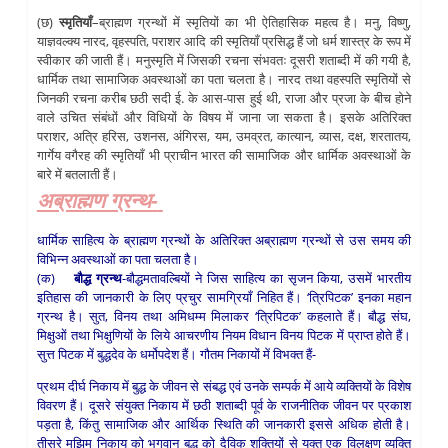
(छ)
स्मृतियाँ
–ब्राह्मण ग्रन्थों में स्मृतियों का भी ऐतिहासिक महत्व है। मनु, विष्णु,
याज्ञवल्क्य नारद, वृहस्पति, पराशर आदि की स्मृतियाँ प्रसिद्ध हैं जो धर्म शास्त्र के रूप में
स्वीकार की जाती हैं। मनुस्मृति में जिसकी रचना संभवतः दूसरी शताब्दी में की गयी है,
धार्मिक तथा सामाजिक अवस्थाओं का पता चलता है। नारद तथा वहस्पति स्मृतियों से
जिनकी रचना करीब छठी सदी ई. के आस-पास हुई थी, राजा और प्रजा के बीच होने
वाले उचित संबंधों और विधियों के विषय में जाना जा सकता है। इसके अतिरिक्त
पराशर, अत्रि हरिस, उशनस, अंगिरस, यम, उमव्रत, कात्यान, व्यास, दक्ष, शरतातय,
गार्गेय वगैरह की स्मृतियाँ भी प्राचीन भारत की सामाजिक और धार्मिक अवस्थाओं के
बारे में बतलाती हैं।
अब्राह्मण ग्रन्थ-
धार्मिक साहित्य के ब्राह्मण ग्रन्थों के अतिरिक्त अब्राह्मण ग्रन्थों से उस समय की
विभिन्न अवस्थाओं का पता चलता है।
(क)
बौद्ध ग्रन्थ
-बौद्धमतावल्बियों ने जिस साहित्य का सृजन किया, उसमें भारतीय
इतिहास की जानकारी के लिए प्रचुर सामग्रियाँ निहित हैं। ‘त्रिपिटक’ इनका महान
ग्रन्थ है। सुत, विनय तथा अमिधम्म मिलाकर ‘त्रिपिटक’ कहलाते हैं। बौद्ध संघ,
मिक्षुओं तथा भिक्षुणियों के लिये आचरणीय नियम विधान विनय पिटक में प्राप्त होते हैं।
सुत्त पिटक में बुद्धदेव के धर्मोपदेश हैं। गौतम निकायों में विभक्त हैं-
प्रथम दीर्घ निकाय में बुद्ध के जीवन से संबद्ध एवं उनके सम्पर्क में आये व्यक्तियों के विशेष
विवरण हैं। दूसरे संयुक्त निकाय में छठी शताब्दी पूर्व के राजनीतिक जीवन पर प्रकाश
पड़ता है, किंतु सामाजिक और आर्थिक स्थिति की जानकारी इससे अधिक होती है।
तीसरे मझिम निकाय को भगवान बुद्ध को दैविक शक्तियों से युक्त एक विलक्षण व्यक्ति