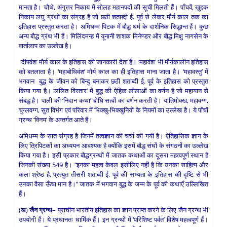
मानता है।
चौथे, अंगुत्तर निकाय में सोलह महानपदों की सूची मिलती हैं। पाँचवें, खुद्दक
निकाय लघु ग्रंथों का संग्रह है जो छठी शताब्दी ई. पूर्व से लेकर मौर्य काल तक का
इतिहास प्रस्तुत करता है। अमिधम्म पिटक में बौद्ध धर्म के दार्शनिक सिद्धान्त हैं। कुछ
अन्य बौद्ध ग्रंथ भी हैं। मिलिंदमन्ह में यूनानी शाशक मिनेण्डर और बौद्ध मिक्षु नागसेन के
वार्तालाप का उल्लेख है।
‘दीपवंश’ मौर्य काल के इतिहास की जानकारी देता है। ‘महावंश’ भी मौर्यकालीन इतिहास
को बतलाता है। ‘महाबोधिवंश’ मौर्य काल का ही इतिहास माना जाता है। ‘महावस्तु’ में
भगवान बुद्ध के जीवन को बिन्दु बनाकर छठी शताब्दी ई. पूर्व के इतिहास को प्रस्तुत
किया गया है। ‘ललित विस्तार’ में बुद्ध की ऐहिक लीलाओं का वर्णन है जो महायान से
संबद्ध है। पाली की ‘निदान कथा’ बोधि सत्वों का वर्णन करती है। यातिमोक्ख, महावग्ग,
चुग्लवग्ग, सुत विभंग एवं परिवार में भिक्खु-भिक्खुनियों के नियमों का उल्लेख है। ये पाँचों
ग्रन्थ ‘विनय’ के अन्तर्गत आते हैं।
अमिधम्म के सात संग्रह है जिनमें तत्वज्ञान की चर्चा की गयी है। ऐतिहासिक ज्ञान के
लिए त्रिपिटकों का अध्ययन आवश्यक है क्योंकि इसमें बौद्ध संघों के संगठनों का उल्लेख
किया गया है। इसी प्रकार बौद्धग्रन्थों में जातक कथाओं का दूसरा महत्वपूर्ण स्थान है
जिनकी संख्या 549 है। ‘‘इनका महत्व केवल इसीलिए नहीं है कि उनका साहित्य और
कला श्रेष्ठ है, प्रत्युत तीसरी शताब्दी ई. पूर्व की सभ्यता के इतिहास की दृष्टि से भी
उनका वैसा ऊँचा मान है।’’ जातक में भगवान बुद्ध के जन्म के पूर्व की कथाएँ उल्लिखित
हैं।
(ख)
जैन ग्रन्थ
– प्राचीन भारतीय इतिहास का ज्ञान प्राप्त करने के लिए जैन ग्रन्थ भी
उपयोगी हैं। ये प्रधानतः धार्मिक हैं। इन ग्रन्थों में ‘परिशिष्ट पर्वत’ विशेष महत्वपूर्ण हैं।