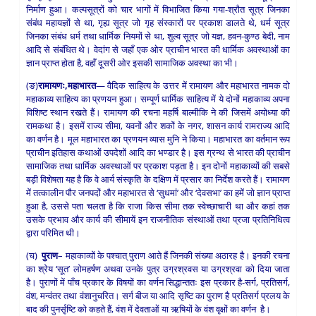
निर्माण हुआ। कल्पसूत्रों को चार भागों में विभाजित किया गया-श्रौत सूत्र जिनका
संबंध महायज्ञों से था, गृह्य सूत्र जो गृह संस्कारों पर प्रकाश डालते थे, धर्म सूत्र
जिनका संबंध धर्म तथा धार्मिक नियमों से था, शुल्व सूत्र जो यज्ञ, हवन-कुण्ठ बेदी, नाम
आदि से संबंधित थे। वेदांग से जहाँ एक ओर प्राचीन भारत की धार्मिक अवस्थाओं का
ज्ञान प्राप्त होता है, वहाँ दूसरी ओर इसकी सामाजिक अवस्था का भी।
(ङ)
रामायणः,महाभारत
— वैदिक साहित्य के उत्तर में रामायण और महाभारत नामक दो
महाकाव्य साहित्य का प्रणयन हुआ। सम्पूर्ण धार्मिक साहित्य में ये दोनों महाकाव्य अपना
विशिष्ट स्थान रखते हैं। रामायण की रचना महर्षि बाल्मीकि ने की जिसमें अयोध्या की
रामकथा है। इसमें राज्य सीमा, यवनों और शकों के नगर, शासन कार्य रामराज्य आदि
का वर्णन है। मूल महाभारत का प्रणयन व्यास मुनि ने किया। महाभारत का वर्तमान रूप
प्राचीन इतिहास कथाओं उपदेशों आदि का भण्डार है। इस ग्रन्थ से भारत की प्राचीन
सामाजिक तथा धार्मिक अवस्थाओं पर प्रकाश पड़ता है। इन दोनों महाकाव्यों की सबसे
बड़ी विशेषता यह है कि वे आर्य संस्कृति के दक्षिण में प्रसार का निर्देश करते हैं। रामायण
में तत्कालीन पौर जनपदों और महाभारत से ‘सुधमां’ और ‘देवसभा’ का हमें जो ज्ञान प्राप्त
हुआ है, उससे पता चलता है कि राजा किस सीमा तक स्वेच्छाचारी था और कहां तक
उसके प्रभाव और कार्य की सीमायें इन राजनीतिक संस्थाओं तथा प्रजा प्रतिनिधित्व
द्वारा परिमित थी।
(च)
पुराण
– महाकाव्यों के पश्चात् पुराण आते हैं जिनकी संख्या अठारह है। इनकी रचना
का श्रेय ‘सूत’ लोमहर्षण अथवा उनके पुत्र उग्रश्रवस या उग्रश्रवा को दिया जाता
है। पुराणों में पाँच प्रकार के विषयों का वर्णन सिद्धान्ततः इस प्रकार है-सर्ग, प्रतिसर्ग,
वंश, मन्वंतर तथा वंशानुचरित। सर्ग बीज या आदि सृष्टि का पुराण है प्रतिसर्ग प्रलय के
बाद की पुनर्सृष्टि को कहते हैं, वंश में देवताओं या ऋषियों के वंश वृक्षों का वर्णन है।