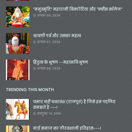
"मनुस्मृति" महारानी विक्टोरिया और "क्वींस कॉलेज"
अगस्त 09, 2026
श्रावणी पर्व और उसका महत्व
अगस्त 07, 2026
हिंदुत्व के भूषण --महाकवि भूषण
अगस्त 08, 2026
TRENDING THIS MONTH
चमार नहीं चवरवंश (राजपूत) है जिसे हम पद्दलित
समझते हैं ---!
अक्टूबर 14, 2016
नाई समाज का गौरवशाली इतिहास---।