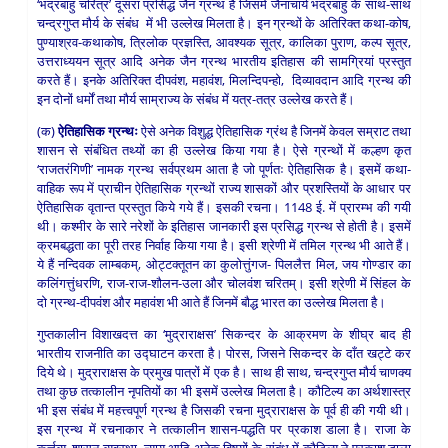
‘भद्रबाहु चरित्र’ दूसरा प्रसिद्ध जैन ग्रन्थ है जिसमें जैनाचार्य भद्रबाहु के साथ-साथ
चन्द्रगुप्त मौर्य के संबंध में भी उल्लेख मिलता है। इन ग्रन्थों के अतिरिक्त कथा-कोष,
पुण्याश्रव-कथाकोष, त्रिलोक प्रज्ञस्ति, आवश्यक सूत्र, कालिका पुराण, कल्प सूत्र,
उत्तराध्ययन सूत्र आदि अनेक जैन ग्रन्थ भारतीय इतिहास की सामग्रियां प्रस्तुत
करते हैं। इनके अतिरिक्त दीपवंश, महावंश, मिलन्दिपन्हो, दिव्यावदान आदि ग्रन्थ की
इन दोनों धर्मों तथा मौर्य साम्राज्य के संबंध में यत्र-तत्र उल्लेख करते हैं।
(क)
ऐतिहासिक ग्रन्थः
ऐसे अनेक विशुद्ध ऐतिहासिक ग्रंथ है जिनमें केवल सम्राट तथा
शासन से संबंधित तथ्यों का ही उल्लेख किया गया है। ऐसे ग्रन्थों में कल्हण कृत
‘राजतरंगिणी’ नामक ग्रन्थ सर्वप्रथम आता है जो पूर्णतः ऐतिहासिक है। इसमें कथा-
वाहिक रूप में प्राचीन ऐतिहासिक ग्रन्थों राज्य शासकों और प्रशस्तियों के आधार पर
ऐतिहासिक वृतान्त प्रस्तुत किये गये हैं। इसकी रचना। 1148 ई. में प्रारम्भ की गयी
थी। कश्मीर के सारे नरेशों के इतिहास जानकारी इस प्रसिद्ध ग्रन्थ से होती है। इसमें
क्रमबद्धता का पूरी तरह निर्वाह किया गया है। इसी श्रेणी में तमिल ग्रन्थ भी आते हैं।
ये हैं नन्दिवक लाम्बकम्, ओट्टक्तूतन का कुलोत्तुंगज- पिललैत्त मिल, जय गोण्डार का
कलिंगत्तुंधरणि, राज-राज-शौलन-उला और चोलवंश चरितम्। इसी श्रेणी में सिंहल के
दो ग्रन्थ-दीपवंश और महावंश भी आते हैं जिनमें बौद्ध भारत का उल्लेख मिलता है।
गुप्तकालीन विशाखदत्त का ‘मुद्राराक्षस’ सिकन्दर के आक्रमण के शीघ्र बाद ही
भारतीय राजनीति का उद्घाटन करता है। पोरस, जिसने सिकन्दर के दाँत खट्टे कर
दिये थे। मुद्राराक्षस के प्रमुख पात्रों में एक है। साथ ही साथ, चन्द्रगुप्त मौर्य चाणक्य
तथा कुछ तत्कालीन नृपतियों का भी इसमें उल्लेख मिलता है। कौटिल्य का अर्थशास्त्र
भी इस संबंध में महत्त्वपूर्ण ग्रन्थ है जिसकी रचना मुद्राराक्षस के पूर्व ही की गयी थी।
इस ग्रन्थ में रचनाकार ने तत्कालीन शासन-पद्धति पर प्रकाश डाला है। राजा के
कर्त्तव्य, शासन-व्यवस्था, न्याय आदि अनेक विषयों के संबंध में कौटिल्य ने प्रकाश डाला