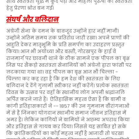
साथ स्वतंत्रता युद्ध में कूद पड़ी और महिला पुरुषों की स्वतंत्रता
हेतु प्रेरणा श्रोत बन गई।
संघर्ष और बलिदान
अंग्रेजी सेना के दमन के बावजूद उन्होंने हार नहीं मानी।
उन्होंने अंतिम समय तक प्रतिरोध जारी रखा। अपने प्राणों की
आहुति देकर मातृभूमि के प्रति समर्पण का उदाहरण प्रस्तुत
किया। आज भी अयोध्या और बस्ती, गोरखपुर के हाई वे
राजमार्ग पर छावनी थाने के ठीक सामने एक पीपल का बृक्ष
जिस पर सैकड़ो स्वतंत्रता सेनानियों को अंग्रेजो द्वारा फांसी पर
लटकाया गया था। वह पीपल का बृक्ष आज भी चिल्ला -
चिल्ला कर कह रहा है कि हम देश की स्वतंत्रता के लिए
बलिदान दे देंगे गुलामी स्वीकार नहीं करेंगे। प्रत्येक स्वतंत्रता
दिवस के उत्सव पर वहाँ के स्थानीय लोग अपनी श्रद्धांजलि
अर्पित करने जाते हैं। ऐतिहासिक महत्व ऐसा है कि बामी व
कांगी इतिहासकारों ने -- 1857 की उन गुमनाम वीरांगनाओं
में से हैं जिनका योगदान स्थानीय समाज जीवन इतिहास में
अमर है। लेकिन कांगियों ने बामियों ने अछम्य अपराध किया
और इतिहास से गायब कर दिया। जिससे यह साबित हो सके
कि क्रांतिकारियों का कोई महत्व नहीं है आजादी तो चरखा