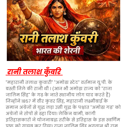
रानी तलाश कुँवरि
"महारानी तलाश कुंवारी" "अमोढा स्टेट" वर्तमान यू.पी. के
बस्ती जिले की रानी थी । (आज भी अमोढ़ा राज्य को "राजा
जालिम सिंह" के गढ़ के नाते स्थानीय लोग याद करते हैं)
जिन्होंने 1857 में वीर कुंवर सिंह, महारानी लक्ष्मीबाई के
समान अंग्रेजों से युद्ध लड़ा उसी युद्ध के पश्चात "अमोढा गढ़" को
अंग्रेजों ने तोपों से ढहा दिया। लेकिन बामी, कांगी
इतिहासकारों ने योजनाबद्ध तरीके से इतिहास के इस स्वर्णिम
पृष्ठ को गायब कर दिया। राजा ज़ालिम सिंह भगवान श्री राम