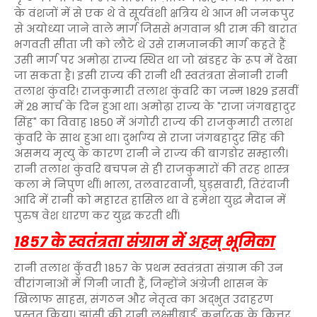
के वंशजों में से एक थे वे सूर्यवंशी क्षत्रिय थे आज भी जनकपुर
से अयोध्या जाने वाले मार्ग जिससे भगवान श्री राम की बारात
भगवती सीता जी को लौटे थे उसे रामजानकी मार्ग कहते हैं
उसी मार्ग पर अमोढ़ा राज्य स्थित था जो खंडहर के रूप में देखा
जा सकता है। इसी राज्य की रानी थी स्वतंत्रता सेनानी रानी
तलाश कुंवरि! राजकुमारी तलाश कुंवरि का जन्म 1829 इसवीं
में 28 मार्च के दिन हुआ था। अमोढ़ा राज्य के "राजा जंगबहादुर
सिंह" का विवाह 1850 में अंगोरी राज्य की राजकुमारी तलाश
कुंवरि के साथ हुआ था। दुर्भाग्य से राजा जंगबहादुर सिंह की
असमय मृत्यु के कारण रानी ने राज्य की बागडोर सम्हाली।
रानी तलाश कुंवरि बचपन से ही राजकुमारों की तरह शास्त्र
कला मे निपुण थीं। भाला, तलवारवाजी, घुड़सवारी, तिरंदाजी
आदि में रानी को महारत हासिल था वे हमेशा युद्ध मैदान में
पुरुष वेश धारण कर युद्ध करती थीं।
1857 के स्वतंत्रता संग्राम में अहम् भूमिका
रानी तलाश कुँवरी 1857 के प्रथम स्वतंत्रता संग्राम की उन
वीरांगनाओं में गिनी जाती हैं, जिन्होंने अंग्रेजी शासन के
खिलाफ साहस, संगठन और नेतृत्व का अद्भुत उदाहरण
प्रस्तुत किया। झांसी की रानी लक्ष्मीबाई, कर्नाटक के कित्तूर