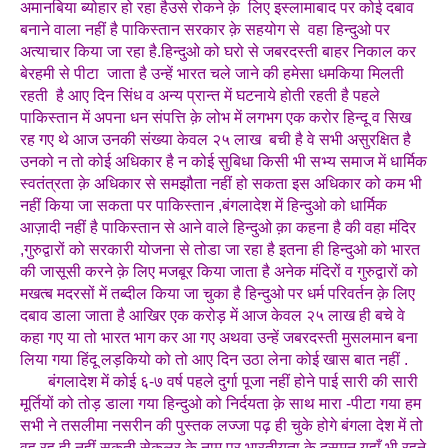
अमानबिया ब्योहार हो रहा हैउसे रोकने क़े लिए इस्लामाबाद पर कोई दबाव
बनाने वाला नहीं है पाकिस्तान सरकार क़े सहयोग से वहा हिन्दुओ पर
अत्याचार किया जा रहा है.हिन्दुओ को घरो से जबरदस्ती बाहर निकाल कर
बेरहमी से पीटा जाता है उन्हें भारत चले जाने की हमेसा धमकिया मिलती
रहती है आए दिन सिंध व अन्य प्रान्त में घटनाये होती रहती है पहले
पाकिस्तान में अपना धन संपत्ति क़े लोभ में लगभग एक करोर हिन्दू व सिख
रह गए थे आज उनकी संख्या केवल २५ लाख बची है वे सभी असुरक्षित है
उनको न तो कोई अधिकार है न कोई सुबिधा किसी भी सभ्य समाज में धार्मिक
स्वतंत्रता क़े अधिकार से समझौता नहीं हो सकता इस अधिकार को कम भी
नहीं किया जा सकता पर पाकिस्तान ,बंगलादेश में हिन्दुओ को धार्मिक
आज़ादी नहीं है पाकिस्तान से आने वाले हिन्दुओ क़ा कहना है की वहा मंदिर
,गुरुद्वारों को सरकारी योजना से तोडा जा रहा है इतना ही हिन्दुओ को भारत
की जासूसी करने क़े लिए मजबूर किया जाता है अनेक मंदिरों व गुरुद्वारों को
मखत्ब मदरसों में तब्दील किया जा चुका है हिन्दुओ पर धर्म परिवर्तन क़े लिए
दबाव डाला जाता है आखिर एक करोड़ में आज केवल २५ लाख ही बचे वे
कहा गए या तो भारत भाग कर आ गए अथवा उन्हें जबरदस्ती मुसलमान बना
लिया गया हिंदू लड़कियो को तो आए दिन उठा लेना कोई खास बात नहीं .
बंगलादेश में कोई ६-७ वर्ष पहले दुर्गा पूजा नहीं होने पाई सारी की सारी
मूर्तियों को तोड़ डाला गया हिन्दुओ को निर्दयता क़े साथ मारा -पीटा गया हम
सभी ने तसलीमा नसरीन की पुस्तक लज्जा पढ़ ही चुके होगे बंगला देश में तो
वह रह ही नहीं सकती सेकुलर क़े नाम पर भारतीयता क़े दुसमन यहाँ भी रहने