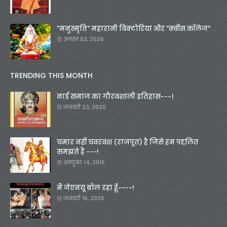
"मनुस्मृति" महारानी विक्टोरिया और "क्वींस कॉलेज"
अगस्त 02, 2026
TRENDING THIS MONTH
नाई समाज का गौरवशाली इतिहास---।
जनवरी 23, 2020
चमार नहीं चवरवंश (राजपूत) है जिसे हम पद्दलित
समझते हैं ---!
अक्टूबर 14, 2016
मैं जेएनयू बोल रहा हूँ----!
जनवरी 16, 2020