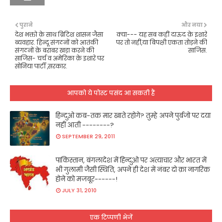
पुराने
और नया
देश भक्तो क़े साथ ब्रिटिश शासन जैसा
क्या--- यह सब कहीं दाऊद क़े इशारे
ब्यवहार. हिन्दू संगठनों को आतंकी
पर तो नहीं,या बिपक्षी एकता तोड़ने की
संगठनों क़े बराबर खड़ा करने की
साजिस.
साजिस- चर्च व अमेरिका क़े इशारे पर
सोनिया पार्टी ,सरकार.
आपको ये पोस्ट पसंद आ सकती हैं
हिन्दुओ कब-तक मार खाते रहोगे? तुम्हे अपने पुर्बजो पर दया
नहीं आती --------?
SEPTEMBER 29, 2011
पाकिस्तान, बंगलादेश में हिन्दुओ पर अत्याचार और भारत में
भी गुलामी जैसी स्थिति, अपने ही देश में नंबर दो क़ा नागरिक
होने को मजबूर------!
JULY 31, 2010
एक टिप्पणी भेजें