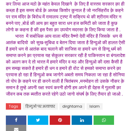
कर लिया आज मठो क़े महंत केवल दिखाने क़े लिए है वास्तव सरकार क़ा ही
कब्ज़ा है इस समय बोर्ड क़े अध्यक्ष किशोर कुनाल है जो नरसिंहरोंव क़े कहने
पर राम मंदिर क़े बिरोध में रामालय ट्रष्ट में सक्रिय थे की श्रीराम मंदिर न
बनने पाए ,बोर्ड की आय क़ा बहुत सारा धन हज कमिटी को जाता है कुछ
लोगो क कहना है की इस पैसा क़ा उपयोग मदरसा क़े लिए किया जाता है .
भारत में सर्बाधिक आय वाला मंदिर वैष्णो देवी मंदिर है जिसके धन से
आतंक बादियो को सुख-सुबिधा व बेतन दिया जाता है हिन्दुओ की हालत ऐसी
है हमारे धन से आतंक बाद चलाने की साजिस वा हमारे धन से हिन्दू धर्म को
समाप्त करने क़ा प्रयास यह सेकुलर सरकार रही है पाकिस्तान वा बंगलादेश
को अलग कर दे तो भारत में हमारे मंदिर व मठ और हिन्दुओ की दशा कैसी है
हम समझ सकते है हमारे ही धन व हमारे ही वोट से हमको समाप्त करने क़ा
प्रयास हो रहा है हिन्दुओ कब जागोगे अबतो समय निकला जा रहा है सोनिया
तो पोप क़े कहने पर ही करने वाली है चितंबरम ,मनमोहन तो उसके नौकर क़े
समान है तुम्हे अपनी रक्षा स्वयं करनी होगी हम अपने ही देहस में गुलामी क़ा
जीवन कब तक ब्यतीत करते रहेगे उठो जागो संघर्ष क़े लिए तैयार हो जाओ .
Tags
हिन्दुओ पर अत्याचार
dirghtama
Islam