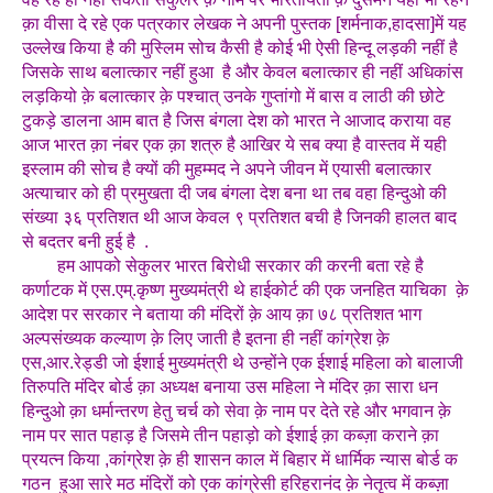
क़ा वीसा दे रहे एक पत्रकार लेखक ने अपनी पुस्तक [शर्मनाक,हादसा]में यह
उल्लेख किया है की मुस्लिम सोच कैसी है कोई भी ऐसी हिन्दू लड़की नहीं है
जिसके साथ बलात्कार नहीं हुआ है और केवल बलात्कार ही नहीं अधिकांस
लड़कियो क़े बलात्कार क़े पश्चात् उनके गुप्तांगो में बास व लाठी की छोटे
टुकड़े डालना आम बात है जिस बंगला देश को भारत ने आजाद कराया वह
आज भारत क़ा नंबर एक क़ा शत्रु है आखिर ये सब क्या है वास्तव में यही
इस्लाम की सोच है क्यों की मुहम्मद ने अपने जीवन में एयासी बलात्कार
अत्याचार को ही प्रमुखता दी जब बंगला देश बना था तब वहा हिन्दुओ की
संख्या ३६ प्रतिशत थी आज केवल ९ प्रतिशत बची है जिनकी हालत बाद
से बदतर बनी हुई है .
हम आपको सेकुलर भारत बिरोधी सरकार की करनी बता रहे है
कर्णाटक में एस.एम्.कृष्ण मुख्यमंत्री थे हाईकोर्ट की एक जनहित याचिका क़े
आदेश पर सरकार ने बताया की मंदिरों क़े आय क़ा ७८ प्रतिशत भाग
अल्पसंख्यक कल्याण क़े लिए जाती है इतना ही नहीं कांग्रेश क़े
एस,आर.रेड्डी जो ईशाई मुख्यमंत्री थे उन्होंने एक ईशाई महिला को बालाजी
तिरुपति मंदिर बोर्ड क़ा अध्यक्ष बनाया उस महिला ने मंदिर क़ा सारा धन
हिन्दुओ क़ा धर्मान्तरण हेतु चर्च को सेवा क़े नाम पर देते रहे और भगवान क़े
नाम पर सात पहाड़ है जिसमे तीन पहाड़ो को ईशाई क़ा कब्ज़ा कराने क़ा
प्रयत्न किया ,कांग्रेश क़े ही शासन काल में बिहार में धार्मिक न्यास बोर्ड क
गठन हुआ सारे मठ मंदिरों को एक कांग्रेसी हरिहरानंद क़े नेतृत्व में कब्ज़ा