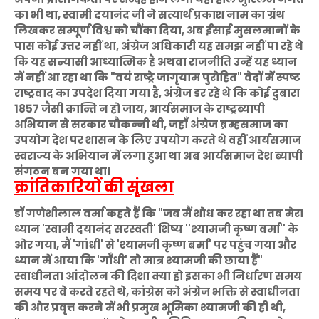
का भी था, स्वामी दयानंद जी ने सत्यार्थ प्रकाश नाम का ग्रंथ
लिखकर सम्पूर्ण विश्व को चौंका दिया, अब ईसाई मुसलमानों के
पास कोई उत्तर नहीं था, अंग्रेज अधिकारी यह समझ नहीं पा रहे थे
कि यह सन्यासी आध्यात्मिक है अथवा राजनीति उन्हें यह ध्यान
में नहीं आ रहा था कि "वयं राष्ट्रे जागृयाम पुरोहित" वेदों में स्पष्ट
राष्ट्रवाद का उपदेश दिया गया है, अंग्रेज डर रहे थे कि कोई दुबारा
1857 जैसी क्रान्ति न हो जाय, आर्यसमाज के राष्ट्रब्यापी
अभियान से सरकार चौकन्नी थी, जहाँ अंग्रेज ब्रम्हसमाज का
उपयोग देश पर शासन के लिए उपयोग करते थे वहीं आर्यसमाज
स्वराज्य के अभियान में लगा हुआ था अब आर्यसमाज देश ब्यापी
संगठन बन गया था।
क्रांतिकारियों की सृंखला
डॉ गणेशीलाल वर्मा कहते हैं कि "जब मैं शोध कर रहा था तब मेरा
ध्यान 'स्वामी दयानंद सरस्वती' शिष्य ''श्यामजी कृष्ण वर्मा'' के
ओर गया, मैं 'गांधी' से 'श्यामजी कृष्ण बर्मा' पर पहुंच गया और
ध्यान में आया कि 'गाँधी' तो मात्र श्यामजी की छाया हैं"
स्वाधीनता आंदोलन की दिशा क्या हो इसका भी निर्धारण समय
समय पर वे करते रहते थे, कांग्रेस को अंग्रेज भक्ति से स्वाधीनता
की ओर प्रवृत्त करने में भी प्रमुख भूमिका श्यामजी की ही थी,