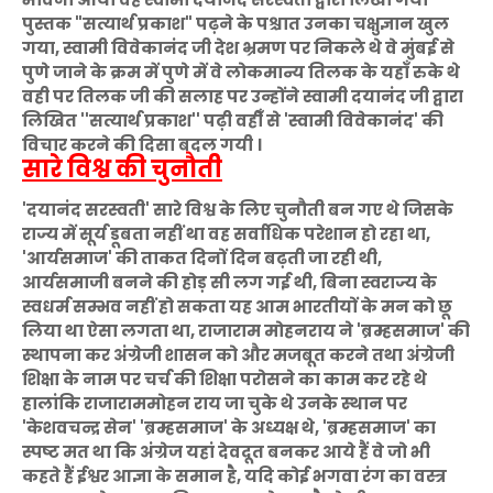
पुस्तक "सत्यार्थ प्रकाश" पढ़ने के पश्चात उनका चक्षुज्ञान खुल
गया, स्वामी विवेकानंद जी देश भ्रमण पर निकले थे वे मुंबई से
पुणे जाने के क्रम में पुणे में वे लोकमान्य तिलक के यहाँ रुके थे
वही पर तिलक जी की सलाह पर उन्होंने स्वामी दयानंद जी द्वारा
लिखित ''सत्यार्थ प्रकाश'' पढ़ी वहीँ से 'स्वामी विवेकानंद' की
विचार करने की दिसा बदल गयी ।
सारे विश्व की चुनौती
'दयानंद सरस्वती' सारे विश्व के लिए चुनौती बन गए थे जिसके
राज्य में सूर्य डूबता नहीं था वह सर्वाधिक परेशान हो रहा था,
'आर्यसमाज' की ताकत दिनों दिन बढ़ती जा रही थी,
आर्यसमाजी बनने की होड़ सी लग गई थी, बिना स्वराज्य के
स्वधर्म सम्भव नहीं हो सकता यह आम भारतीयों के मन को छू
लिया था ऐसा लगता था, राजाराम मोहनराय ने 'ब्रम्हसमाज' की
स्थापना कर अंग्रेजी शासन को और मजबूत करने तथा अंग्रेजी
शिक्षा के नाम पर चर्च की शिक्षा परोसने का काम कर रहे थे
हालांकि राजाराममोहन राय जा चुके थे उनके स्थान पर
'केशवचन्द्र सेन' 'ब्रम्हसमाज' के अध्यक्ष थे, 'ब्रम्हसमाज' का
स्पष्ट मत था कि अंग्रेज यहां देवदूत बनकर आये हैं वे जो भी
कहते हैं ईश्वर आज्ञा के समान है, यदि कोई भगवा रंग का वस्त्र