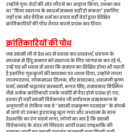
उन्होंने पुनः वेदों की ओर लौटने का आह्वान किया, उनका मत
था ''बिना स्वराज्य के स्वधर्म सम्भव नहीं हो सकता" इसलिए
जहाँ एक ओर वैदिक धर्म का प्रचार वहीँ वेदों द्वारा शिक्षित
क्रांतिकारियों की पौध तैयार करने प्रारंभ कर दिया।
क्रांतिकारियों की पौध
जब स्वामी जी ने देश भर में प्रवास कर शास्त्रार्थ, प्रवचन के
माध्यम से हिंदू समाज को स्वराज्य के लिए जागरूक कर रहे थे,
उन्हें यह भी ध्यान में आया कि समाज का शिक्षित होना भी जरूरी
है इसलिए गुरुकुलों की ब्यवस्था पर ध्यान दिया, उन्होंने लाला
लाजपतराय, लोकमान्य तिलक, वीर सावरकर, श्यामजी कृष्ण
वर्मा, स्वामी श्रद्धानंद सरस्वती, भगत सिंह, रामप्रसाद बिस्मिल
जैसे अनेक क्रांतिकारी उनके नर्सरी में पैदा होने प्रारंभ हो गए,
इतना ही नहीं स्वामी विवेकानंद जी सर्वप्रथम ब्रम्हसमाज के
अनुयायी थे लेकिन जब वे ''स्वामी रामकृष्ण परमहंस'' के संपर्क
में आये तो उनका हृदयचक्षु खुल गया और अध्यात्म के साथ
देशभक्ति का रंग चढ़ने लगा, लोगों का मत है कि स्वामी
विवेकानंद के अंदर जो निडरता आयी प्रखर राष्ट्रभक्ति की
भावना आयी वह स्वामी दयानंद सरस्वती द्वारा लिखी गयी