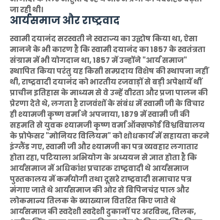
जा रही थी।
आर्यसमाज और राष्ट्रवाद
स्वामी दयानंद सरस्वती ने स्वराज्य का उद्घोष किया था, ऐसा
मानने के भी कारण है कि स्वामी दयानंद का 1857 के स्वतंत्रता
संग्राम में भी योगदान था, 1857 में उन्होंने "आर्य समाज"
स्थापित किया परंतु यह किसी सम्प्रदाय विशेष की स्थापना नहीं
थी, राष्ट्रवादी दयानंद को भारतीय रजवाड़ों से बड़ी अपेक्षायें थीं
प्राचीन इतिहास के माध्यम से वे उन्हें वीरता और प्रजा पालन की
प्रेरणा देते थे, लगता है राजवंशों के संबंध में स्वामी जी के विचार
ही श्यामजी कृष्ण वर्मा ने अपनाया, 1879 में स्वामी जी की
सहमति से युवक श्यामजी कृष्ण वर्मा ऑक्सफोर्ड विश्वविद्यालय
के प्रोफेसर "मोनियर विलियम" को शोधकार्य में सहायता करने
इंग्लैंड गए, स्वामी जी और श्यामजी का पत्र व्यवहार लगातार
होता रहा, पटियाला अभियोग के अध्ययन से ज्ञात होता है कि
आर्यसमाज में अधिकांश प्रचारक राष्ट्रवादी थे आर्यसमाज
पुस्तकालय में कर्मयोगी तथा दूसरे राष्ट्रवादी समाचार पत्र
मंगाए जाते थे आर्यसमाज की ओर से बिपिनचंद्र पाल और
लोकमान्य तिलक के ब्याख्यान वितरित किए जाते थे
आर्यसमाज की स्वदेशी स्वदेशी दुकानों पर अरविन्द, तिलक,