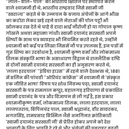
''लाल- बाल- पाल'' को भारतीय क्षितिज पर स्थापित करने
वाले श्यामजी ही थे, भारतीय राष्ट्रवाद जिसे स्वामी जी
''स्वराज्य'' कहते थे के उन्नयन के बजाय अंग्रेजों के आगे भीख
का कटोरा लेकर खड़े रहने वाले नेताओं की पोल पट्टी भी
खोलकर रख देते थे चाहे वे दादा भाई नौरोजी हो या गोपाल कृष्ण
गोखले अथवा महात्मा गांधी। स्वामी दयानंद सरस्वती अपने
शिष्यों के साथ पत्र ब्यवहार भी नियमित करते रहते थे, उन्होंने
श्यामजी को कई पत्र लिखा जिसमें नौ पत्र उपलब्ध हैं, इन पत्रों में
गुरू शिष्य का उदबोधन है, श्यामजी कृष्ण वर्मा और लोकमान्य
तिलक संस्कृति भाषा के असाधारण विद्वान थे राजनैतिक दृष्टि
से दोनों स्वामी दयानंद सरस्वती का ही अनुसरण करते थे,
'लाला हरदयाल' ''इंडिया हाउस'' में रहने वाले देशभक्त थे, 1881
में बर्लिन की पांचवी ''ओरियंट कांफ्रेंस'' में श्यामजी ने 'संस्कृत
एक जीवित भाषा' विषय पर शोध निवन्ध पढ़ा, स्वामी दयानंद
सरस्वती के पत्र रामलाल कपूर, बहालगढ़ हरियाणा से प्रकाशित
स्वामी दयानंद के पत्र और विज्ञापन से ली गई है, इस प्रकार
श्यामजीकृष्ण वर्मा, लोकमान्य तिलक, लाला हरदयाल, लाला
लाजपतराय, बिपिनचंद्र पाल, स्वामी श्रद्धानंद, वीर सावरकर,
भगतसिंह, रामप्रसाद बिस्मिल जैसे अनगिनत क्रांतिकारी
'स्वामी दयानंद सरस्वती जी' से प्रेरित होकर अपने को देश
आजादी के लिए आहुति दे रहे थे और अंग्रेजों की घबराहट बढ़ती