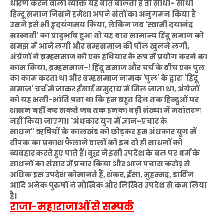
धारण करने वाला व्यक्ति यह बात बोलता है तो सीधा- साधा
हिन्दू समाज जिसने हमेशा अपने संतों का अनुगमन किया है
उसने इसे भी हृदयंगमय किया, लेकिन जब 'स्वामी दयानंद
सरस्वती' का प्रादुर्भाव हुआ तो यह बात सामान्य हिंदू समाज को
समझ में आने लगी और ब्रम्हसमाज की पोल खुलने लगी,
अंग्रेजों ने ब्रम्हसमाज को एक हथियार के रूप में प्रयोग करने का
काम किया, ब्रम्हसमाज-! हिंदू समाज और चर्च के बीच एक पुल
का काम करता था और ब्रम्हसमाज नामक 'पुल' के द्वारा 'हिंदू
समाज' चर्च में जाकर ईसाई समुदाय में मिल जाता था, अंग्रेजों
को यह भली-भांति पता था कि हम बहुत दिन तक हिन्दुओं पर
शासन नहीं कर सकते जब तक इनका बड़ी संख्या में मतांतरण
नहीं किया जाएगा।
"
अंधकार युग में ज्ञान-प्रचार के
साधन"
ऋषियों के कालखंड को छोड़कर हम अंधकार युग में
दीपक का प्रकाश फैलाने वालों को इन दो ही साधनों को
ब्यवहार करते हुए पाते हैं। बुद्ध ने इसी उपदेश के बल पर धर्म के
साधनों का संसार में प्रचार किया और आज पचास करोड़ से
अधिक इस उपदेश कोमानते हैं, शंकर, ईसा, मुहम्मद, डार्विन
आदि अनेक पुरुषों ने मौखिक और लिखित उपदेश से कम लिया
है।
राजा-महाराजाओं से सम्पर्क