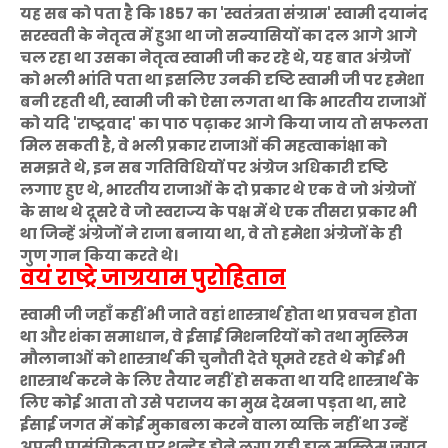
यह सब को पता है कि 1857 का 'स्वतंत्रता संग्राम' स्वामी दयानंद
सरस्वती के नेतृत्व में हुआ था जो सन्यासियों का दल आगे आगे
चल रहा था उसका नेतृत्व स्वामी जी कर रहे थे, यह बात अंग्रेजों
को भली भांति पता था इसलिए उनकी दृष्टि स्वामी जी पर हमेशा
बनी रहती थी, स्वामी जी को ऐसा लगता था कि भारतीय राजाओं
को यदि 'राष्ट्रवाद' का पाठ पढ़ाकर आगे किया जाय तो सफलता
मिल सकती है, वे भली प्रकार राजाओं की महत्वाकांक्षा को
समझते थे, इन सब गतिविधियों पर अंग्रेज अधिकारी दृष्टि
लगाए हुए थे, भारतीय राजाओं के दो प्रकार थे एक वे जो अंग्रेजों
के साथ थे दूसरे वे जो स्वराज्य के पक्ष में थे एक तीसरा प्रकार भी
था जिन्हें अंग्रेजों ने राजा बनाया था, वे तो हमेशा अंग्रेजों के ही
गुण गान किया करते थे।
वयं राष्ट्रे जाग्रयाम पुरोहितान
स्वामी जी जहाँ कहीं भी जाते वहां शास्त्रार्थ होता था प्रवचन होता
था और शंका समाधान, वे ईसाई मिशनरियों को तथा मुस्लिम
मौलानाओं को शास्त्रार्थ की चुनौती देते घूमते रहते थे कोई भी
शास्त्रार्थ करने के लिए तैयार नहीं हो सकता था यदि शास्त्रार्थ के
लिए कोई आता तो उसे पराजय का मुख देखना पड़ता था, सारे
ईसाई जगत में कोई मुकाबला करने वाला व्यक्ति नहीं था उन्हें
अपनी प्रासंगिकता पर शन्देह होने लगा यही हाल मुस्लिम जगत