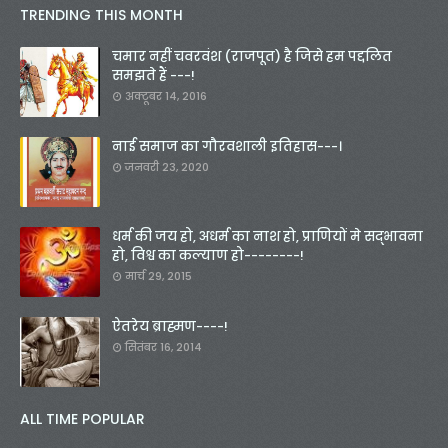
TRENDING THIS MONTH
चमार नहीं चवरवंश (राजपूत) है जिसे हम पद्दलित
समझते हैं ---!
अक्टूबर 14, 2016
नाई समाज का गौरवशाली इतिहास---।
जनवरी 23, 2020
धर्म की जय हो, अधर्म का नाश हो, प्राणियों मे सद्भावना
हो, विश्व का कल्याण हो--------!
मार्च 29, 2015
ऐतरेय ब्राह्मण----!
सितंबर 16, 2014
ALL TIME POPULAR