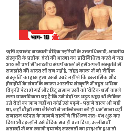
ऋषि दयानंद सरस्वती वैदिक ऋषियों के उत्तराधिकारी, भारतीय
संस्कृति के प्रतीक, वेदों की आत्मा का प्रतिनिधित्व करते थे गत
आठ सौ वर्षों में 'भारतीय संघर्ष काल' में हमें अपनी संस्कृति में
समझौते की आदत सी बन गई है, 'बौद्ध काल' में जो 'वैदिक
संस्कृति' का ह्रास हुआ उससे उबरे नहीं थे कि इस्लामिक और
ईसाईयों के संघर्ष के कारण भारतीय संस्कृति में बहुत अधिक
विकृति पैदा हो गई और हिंदू समाज उसी को 'वैदिक धर्म' कहने
लगा वास्तविकता यह है कि उसे वेदों पर अटूट श्रद्धा थी लेकिन
उसे वेदों का ज्ञान नहीं था कोई उसे पढ़ने- पढ़ाने वाला भी नहीं
था, जहाँ बौद्धों तथा जैनियों ने नास्तिकता को ही धर्म माना वहीँ
सनातन परंपरा के मानने वालों ने विभिन्न मत-पंथ शुरू कर
दिया और इन्होंने उसे वैदिक मत ही बता दिया, उन्नीसवीं
शताब्दी में जब स्वामी दयानंद सरस्वती का प्रादुर्भाव हुआ तो