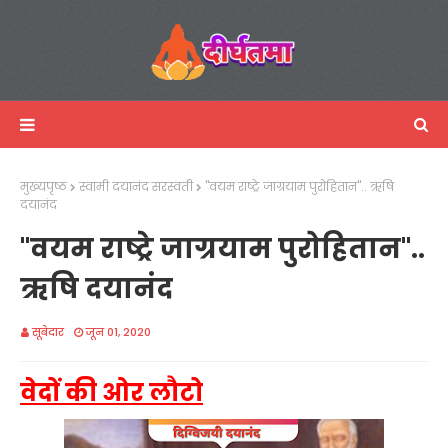
मुख्यपृष्ठ
स्वामी दयानंद सरस्वती
"वयम राष्ट्रे जाग्रयाम पुरोहितान".. ऋषि
दयानंद
"वयम राष्ट्रे जाग्रयाम पुरोहितान"..
ऋषि दयानंद
सूबेदार
जून 01, 2020
वेदों की ओर लौटो