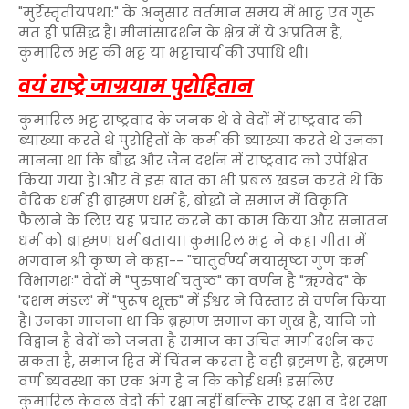
"मुर्रेस्तृतीयपंथा:" के अनुसार वर्तमान समय में भाट्ट एवं गुरु
मत ही प्रसिद्ध है। मीमांसादर्शन के क्षेत्र में ये अप्रतिम है,
कुमारिल भट्ट की भट्ट या भट्टाचार्य की उपाधि थी।
वयं राष्ट्रे जाग्रयाम पुरोहितान
कुमारिल भट्ट राष्ट्रवाद के जनक थे वे वेदों में राष्ट्रवाद की
ब्याख्या करते थे पुरोहितों के कर्म की ब्याख्या करते थे उनका
मानना था कि बौद्ध और जैन दर्शन में राष्ट्रवाद को उपेक्षित
किया गया है। और वे इस बात का भी प्रबल खंडन करते थे कि
वैदिक धर्म ही ब्राह्मण धर्म है, बौद्धों ने समाज में विकृति
फैलाने के लिए यह प्रचार करने का काम किया और सनातन
धर्म को ब्राह्मण धर्म बताया। कुमारिल भट्ट ने कहा गीता में
भगवान श्री कृष्ण ने कहा-- "चातुर्वर्ण्य मयासृष्टा गुण कर्म
विभागशः" वेदों में "पुरुषार्थ चतुष्ठ" का वर्णन है "ऋग्वेद" के
'दशम मंडल' में "पुरूष शूक्त" में ईश्वर ने विस्तार से वर्णन किया
है। उनका मानना था कि ब्रह्मण समाज का मुख है, यानि जो
विद्वान है वेदों को जनता है समाज का उचित मार्ग दर्शन कर
सकता है, समाज हित में चिंतन करता है वही ब्रह्मण है, ब्रह्मण
वर्ण ब्यवस्था का एक अंग है न कि कोई धर्म! इसलिए
कुमारिल केवल वेदों की रक्षा नहीं बल्कि राष्ट्र रक्षा व देश रक्षा