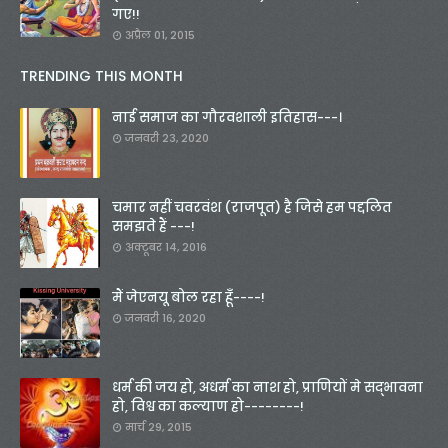
गए!!
अप्रैल 01, 2015
TRENDING THIS MONTH
नाई समाज का गौरवशाली इतिहास---।
जनवरी 23, 2020
चमार नहीं चवरवंश (राजपूत) है जिसे हम पद्दलित
समझते हैं ---!
अक्टूबर 14, 2016
मैं जेएनयू बोल रहा हूँ----!
जनवरी 16, 2020
धर्म की जय हो, अधर्म का नाश हो, प्राणियों मे सद्भावना
हो, विश्व का कल्याण हो--------!
मार्च 29, 2015