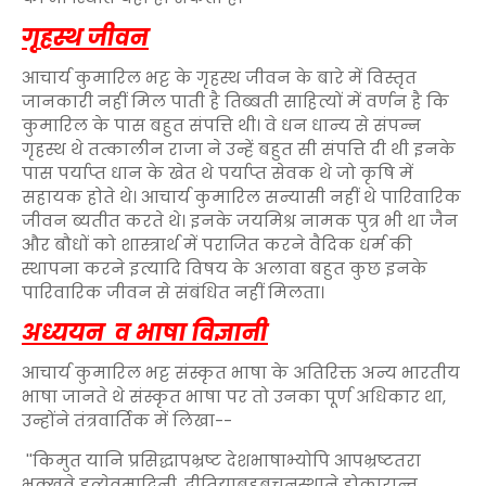
गृहस्थ जीवन
आचार्य कुमारिल भट्ट के गृहस्थ जीवन के बारे में विस्तृत
जानकारी नहीं मिल पाती है तिब्बती साहित्यों में वर्णन है कि
कुमारिल के पास बहुत संपत्ति थी। वे धन धान्य से संपन्न
गृहस्थ थे तत्कालीन राजा ने उन्हें बहुत सी संपत्ति दी थी इनके
पास पर्याप्त धान के खेत थे पर्याप्त सेवक थे जो कृषि में
सहायक होते थे। आचार्य कुमारिल सन्यासी नहीं थे पारिवारिक
जीवन ब्यतीत करते थे। इनके जयमिश्र नामक पुत्र भी था जैन
और बौधों को शास्त्रार्थ में पराजित करने वैदिक धर्म की
स्थापना करने इत्यादि विषय के अलावा बहुत कुछ इनके
पारिवारिक जीवन से संबंधित नहीं मिलता।
अध्ययन व भाषा विज्ञानी
आचार्य कुमारिल भट्ट संस्कृत भाषा के अतिरिक्त अन्य भारतीय
भाषा जानते थे संस्कृत भाषा पर तो उनका पूर्ण अधिकार था,
उन्होंने तंत्रवार्तिक में लिखा--
''किमुत यानि प्रसिद्धापभ्रष्ट देशभाषाभ्योपि आपभ्रष्टतरा
भक्खवे इत्येवमादिनी, द्वीतियाबहुबचनस्थाने ह्रोकारान्त