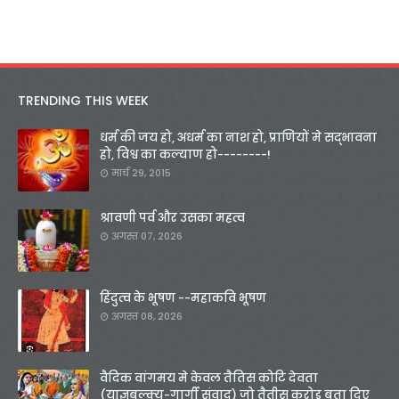
TRENDING THIS WEEK
धर्म की जय हो, अधर्म का नाश हो, प्राणियों मे सद्भावना
हो, विश्व का कल्याण हो--------!
मार्च 29, 2015
श्रावणी पर्व और उसका महत्व
अगस्त 07, 2026
हिंदुत्व के भूषण --महाकवि भूषण
अगस्त 08, 2026
वैदिक वांगमय मे केवल तैतिस कोटि देवता
(याज्ञबल्क्य-गार्गी संवाद) जो तैतीस करोड़ बता दिए