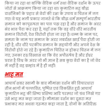
किया जा रहा था बल्कि वैदिक धर्म तथा वैदिक दर्शन के ऊपर
जोरों से आक्रमण किया जा रहा था। कुमारिल भट्ट बौद्ध
दार्शनिकों के प्रहार से वेदों की रक्षा के उपाय व चिंतन में लग
गए। वे यह भली प्रकार जानते थे कि बौद्ध धर्म सम्पूर्ण भारतीय
समाज को कापुरुषता का पाठ पढ़ा रहा है और समाज के अंदर
भेद भाव पैदा कर रहा है, यहाँ तक कि वह धीरे धीरे भारतीय
समाज विरोधी, देश विरोधी होता जा रहा है। धम्म के नाम पर,
समता के नाम पर समाज के अंदर जबर्दस्त खाई पैदा होती जा
रही है, धीर धीरे परकीय समाज के सहयोगी और अपने देश के
विरोधी होते जा रहे हैं। कुमारिल चिंतित न होकर चिंतन में लग
गए, उनका दृढ़ विस्वास था कि वेद अपौरुषेय है और ईश्वर
प्रदत्त है विश्व के अंदर जो भी ज्ञान है सब कुछ वेदों का है जो वेद
में नहीं है वह ब्रम्हांड में है ही नहीं।
भाट्ट मत
आचार्य शबर स्वामी के बाद मीमांसा दर्शन की विचारधारा
तीन भागों में पल्लवित, पुष्पित एवं विकसित हुई। आचार्य
कुमारिल भट्ट की शिष्य प्रशिष्य आदि परस्पर जो ग्रंथ लिखे गए
उसे भाट्ट मत कहा जाता है। मीमांसा दर्शन का दूसरा मत
प्रभाकर मत अथवा गुरूमत कहा जाता है, दोनों के अतिरिक्त